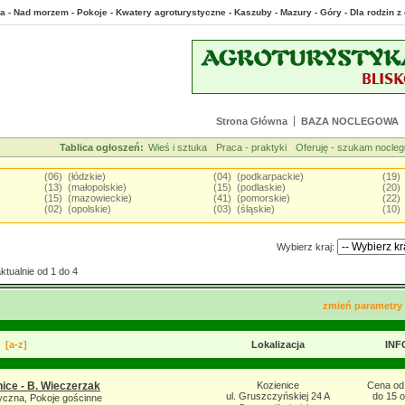
a - Nad morzem - Pokoje - Kwatery agroturystyczne - Kaszuby - Mazury - Góry - Dla rodzin
Strona Główna
BAZA NOCLEGOWA
Tablica ogłoszeń:
Wieś i sztuka
Praca - praktyki
Oferuję - szukam nocleg
(06) (łódzkie)
(04) (podkarpackie)
(19)
(13) (małopolskie)
(15) (podlaskie)
(20)
(15) (mazowieckie)
(41) (pomorskie)
(22) 
(02) (opolskie)
(03) (śląskie)
(10)
Wybierz kraj:
tualnie od 1 do 4
zmień parametry
[a-z]
Lokalizacja
INF
ice - B. Wieczerzak
Kozienice
Cena od 
ul. Gruszczyńskiej 24 A
do 15 
yczna, Pokoje gościnne