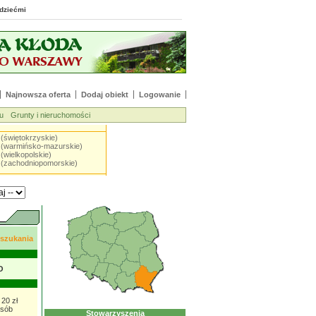
 z dziećmi
Najnowsza oferta
Dodaj obiekt
Logowanie
u
Grunty i nieruchomości
 (świętokrzyskie)
 (warmińsko-mazurskie)
(wielkopolskie)
 (zachodniopomorskie)
 szukania
O
20 zł
osób
Stowarzyszenia