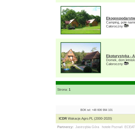
Ekogospodarstwo
Camping, pole nam
Całoroczny
Ekoturystyka - A
Domek, dom letnis
Całoroczny
Strona:
1
BOK tel: +48 606 994 101
ICDR
Wakacje.Agro.PL (2000-2020)
Partnerzy:
Jastrzębia Góra
hotele Poznań
ECEAT