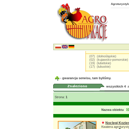
Agroturystyk
(07) (dolnośląskie)
(02) (kujawsko-pomorskie)
(19) (lubelskie)
(17) (lubuskie)
- gwarancja serwisu, tam byliśmy.
wszystkich 4
ak
Strona:
1
Nazwa obiektu
Noclegi Kozien
Kwatera agroturyst