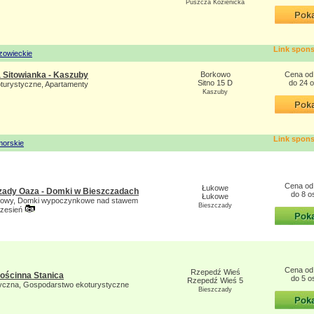
Puszcza Kozienicka
Link spon
zowieckie
 Sitowianka - Kaszuby
Borkowo
Cena od 
Sitno 15 D
do 24 
turystyczne, Apartamenty
Kaszuby
Link spon
orskie
Cena od 
Łukowe
zady Oaza - Domki w Bieszczadach
do 8 o
Łukowe
kowy, Domki wypoczynkowe nad stawem
Bieszczady
rzesień
Cena od 
Rzepedź Wieś
Gościnna Stanica
do 5 o
Rzepedź Wieś 5
tyczna, Gospodarstwo ekoturystyczne
Bieszczady