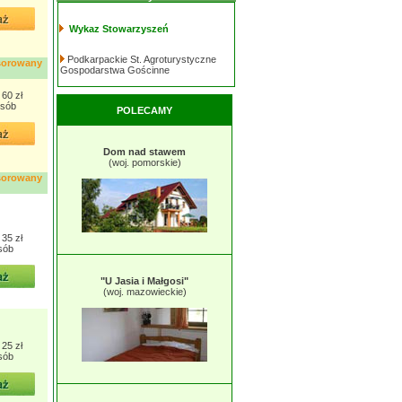
Wykaz Stowarzyszeń
Podkarpackie St. Agroturystyczne
sorowany
Gospodarstwa Gościnne
60 zł
osób
POLECAMY
Dom nad stawem
(woj. pomorskie)
sorowany
35 zł
sób
"U Jasia i Małgosi"
(woj. mazowieckie)
25 zł
sób