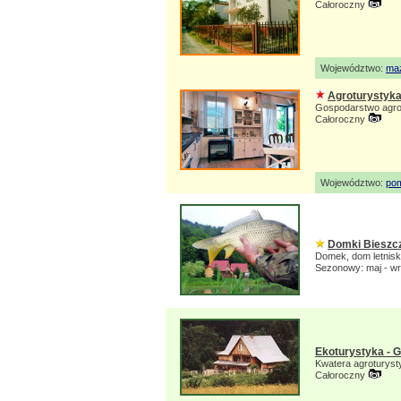
Całoroczny
Województwo:
ma
Agroturystyka
Gospodarstwo agro
Całoroczny
Województwo:
pom
Domki Bieszc
Domek, dom letnis
Sezonowy: maj - w
Ekoturystyka - 
Kwatera agroturys
Całoroczny