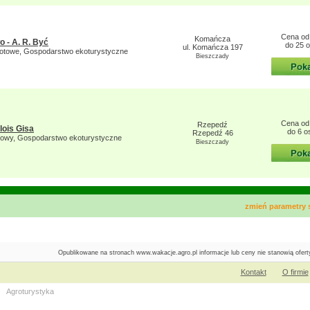
Cena od 
Komańcza
 - A. R. Być
do 25 
ul. Komańcza 197
iotowe, Gospodarstwo ekoturystyczne
Bieszczady
Cena od 
Rzepedź
lois Gisa
do 6 o
Rzepedź 46
kowy, Gospodarstwo ekoturystyczne
Bieszczady
zmień parametry
Opublikowane na stronach www.wakacje.agro.pl informacje lub ceny nie stanowią ofer
Kontakt
O firmie
Agroturystyka