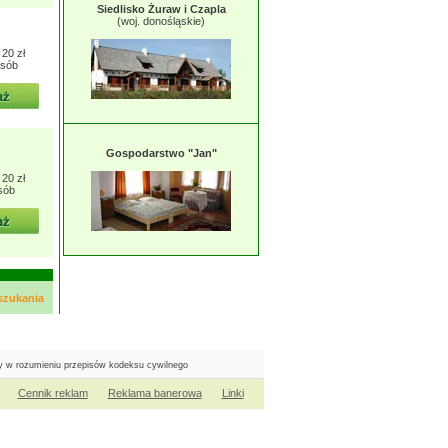
Siedlisko Żuraw i Czapla
(woj. donośląskie)
20 zł
osób
Gospodarstwo "Jan"
20 zł
sób
 szukania
ty w rozumieniu przepisów kodeksu cywilnego
Cennik reklam
Reklama banerowa
Linki