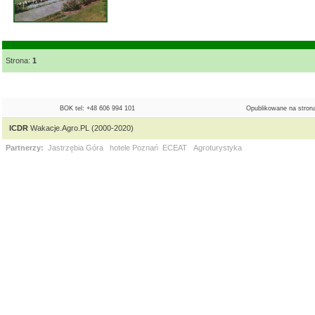
Strona:
1
BOK tel: +48 606 994 101
Opublikowane na strona
ICDR
Wakacje.Agro.PL (2000-2020)
Partnerzy:
Jastrzębia Góra
hotele Poznań
ECEAT
Agroturystyka