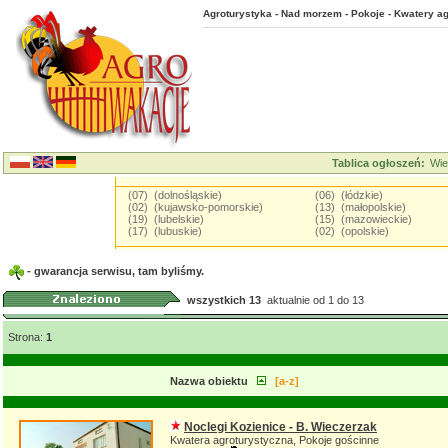
Agroturystyka - Nad morzem - Pokoje - Kwatery ag
Tablica ogłoszeń:
Wie
(07) (dolnośląskie)
(06) (łódzkie)
(02) (kujawsko-pomorskie)
(13) (małopolskie)
(19) (lubelskie)
(15) (mazowieckie)
(17) (lubuskie)
(02) (opolskie)
- gwarancja serwisu, tam byliśmy.
wszystkich 13
aktualnie od 1 do 13
Strona:
1
Nazwa obiektu
[a-z]
Noclegi Kozienice - B. Wieczerzak
Kwatera agroturystyczna, Pokoje gościnne