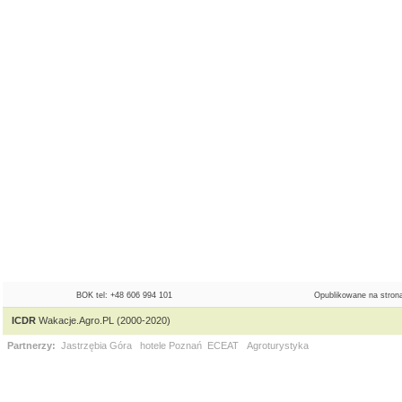
BOK tel: +48 606 994 101
Opublikowane na strona
ICDR
Wakacje.Agro.PL (2000-2020)
Partnerzy:
Jastrzębia Góra
hotele Poznań
ECEAT
Agroturystyka