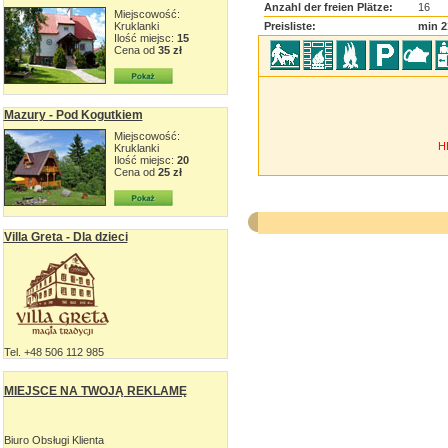
Anzahl der freien Plätze:
16
Miejscowość:
Kruklanki
Preisliste:
min 2
Ilość miejsc:
15
Cena od
35 zł
Mazury - Pod Kogutkiem
Miejscowość:
H
Kruklanki
Ilość miejsc:
20
Cena od
25 zł
Villa Greta - Dla dzieci
Tel. +48 506 112 985
MIEJSCE NA TWOJĄ REKLAMĘ
Biuro Obsługi Klienta