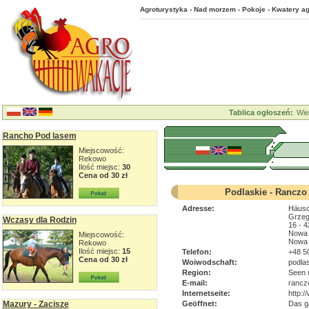
Agroturystyka - Nad morzem - Pokoje - Kwatery ag
Tablica ogłoszeń:
Wie
Rancho Pod lasem
Miejscowość:
Rekowo
Ilość miejsc:
30
Cena od 30 zł
Podlaskie - Ranczo 
Adresse:
Häusc
Grzeg
Wczasy dla Rodzin
16 - 4
Nowa 
Miejscowość:
Nowa 
Rekowo
Ilość miejsc:
15
Telefon:
+48 5
Cena od 30 zł
Woiwodschaft:
podla
Region:
Seen 
E-mail:
rancz
Internetseite:
http:
Mazury - Zacisze
Geöffnet:
Das g