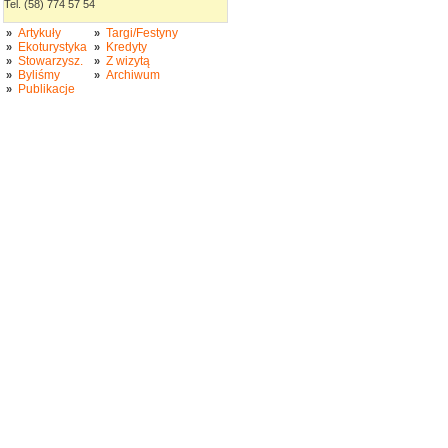
Tel. (58) 774 57 54
Artykuły
Targi/Festyny
»
»
Ekoturystyka
Kredyty
»
»
Stowarzysz.
Z wizytą
»
»
Byliśmy
Archiwum
»
»
Publikacje
»