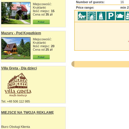
Number of guests:
16
Miejscowość:
Kruklanki
Price range:
min 2
Ilość miejsc:
15
Cena od
35 zł
Mazury - Pod Kogutkiem
Miejscowość:
Kruklanki
Ilość miejsc:
20
Cena od
25 zł
Villa Greta - Dla dzieci
Tel. +48 506 112 985
MIEJSCE NA TWOJĄ REKLAMĘ
Biuro Obsługi Klienta