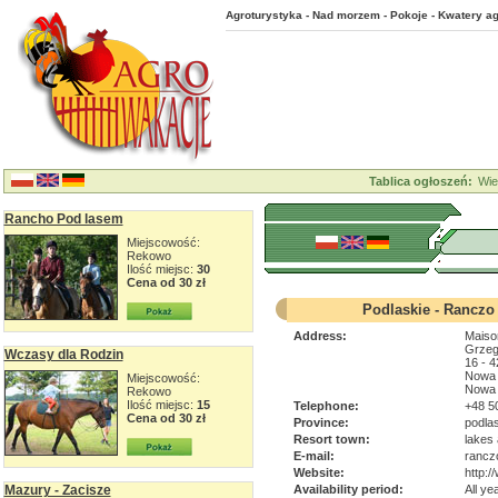
Agroturystyka - Nad morzem - Pokoje - Kwatery ag
Tablica ogłoszeń:
Wie
Rancho Pod lasem
Miejscowość:
Rekowo
Ilość miejsc:
30
Cena od 30 zł
Podlaskie - Ranczo 
Address:
Maiso
Grzeg
Wczasy dla Rodzin
16 - 4
Nowa 
Miejscowość:
Nowa 
Rekowo
Ilość miejsc:
15
Telephone:
+48 5
Cena od 30 zł
Province:
podla
Resort town:
lakes 
E-mail:
rancz
Website:
http:
Mazury - Zacisze
Availability period:
All ye