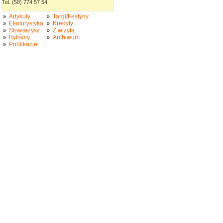
Tel. (58) 774 57 54
Artykuły
Targi/Festyny
»
»
Ekoturystyka
Kredyty
»
»
Stowarzysz.
Z wizytą
»
»
Byliśmy
Archiwum
»
»
Publikacje
»