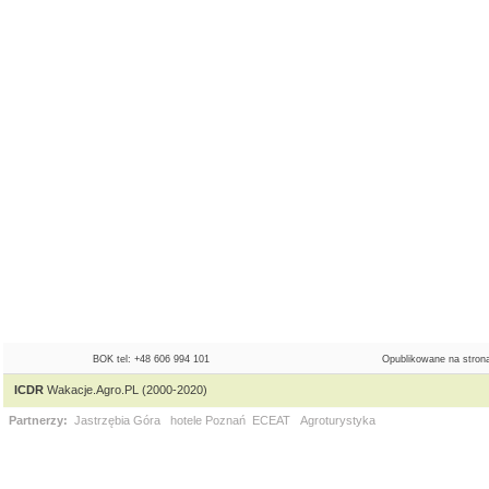
BOK tel: +48 606 994 101
Opublikowane na strona
ICDR
Wakacje.Agro.PL (2000-2020)
Partnerzy:
Jastrzębia Góra
hotele Poznań
ECEAT
Agroturystyka