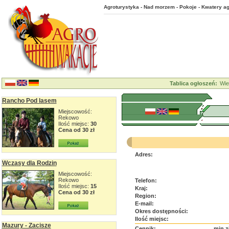
Agroturystyka - Nad morzem - Pokoje - Kwatery ag
Tablica ogłoszeń:
Wie
Rancho Pod lasem
Miejscowość:
Rekowo
Ilość miejsc:
30
Cena od 30 zł
Adres:
Wczasy dla Rodzin
Miejscowość:
Rekowo
Telefon:
Ilość miejsc:
15
Kraj:
Cena od 30 zł
Region:
E-mail:
Okres dostępności:
Ilość miejsc:
Mazury - Zacisze
Cennik:
min z