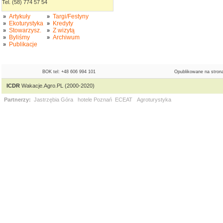
Tel. (58) 774 57 54
Artykuły
Targi/Festyny
»
»
Ekoturystyka
Kredyty
»
»
Stowarzysz.
Z wizytą
»
»
Byliśmy
Archiwum
»
»
Publikacje
»
BOK tel: +48 606 994 101
Opublikowane na strona
ICDR
Wakacje.Agro.PL (2000-2020)
Partnerzy:
Jastrzębia Góra
hotele Poznań
ECEAT
Agroturystyka