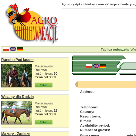
Agroturystyka - Nad morzem - Pokoje - Kwatery ag
Tablica ogłoszeń:
Wie
Rancho Pod lasem
Miejscowość:
Rekowo
Ilość miejsc:
30
Cena od 30 zł
Address:
Wczasy dla Rodzin
Miejscowość:
Rekowo
Telephone:
Ilość miejsc:
15
Country:
Cena od 30 zł
Resort town:
E-mail:
Availability period:
Number of guests:
Mazury - Zacisze
Price range:
min 0