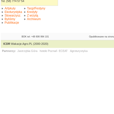
Tel. (58) 774 57 54
Artykuły
Targi/Festyny
»
»
Ekoturystyka
Kredyty
»
»
Stowarzysz.
Z wizytą
»
»
Byliśmy
Archiwum
»
»
Publikacje
»
BOK tel: +48 606 994 101
Opublikowane na strona
ICDR
Wakacje.Agro.PL (2000-2020)
Partnerzy:
Jastrzębia Góra
hotele Poznań
ECEAT
Agroturystyka