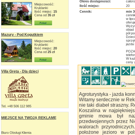
Okres dostępności:
całor
Miejscowość:
Ilość miejsc:
20
Kruklanki
Ilość miejsc:
15
Cennik:
min 3
Cena od
35 zł
cennik
w lipc
oferuj
Wyżyw
obiad 
pół po
Mazury - Pod Kogutkiem
Dzieci
sprzęt
Miejscowość:
jazda 
Kruklanki
Ilość miejsc:
20
POZA 
Cena od
25 zł
telefo
W każ
ceny z
Villa Greta - Dla dzieci
Agroturystyka - jazda konn
Witamy serdecznie w Reko
nie taki diabeł straszny
Tel. +48 506 112 985
Koszalina w najpiękniejs
gminie mowa był na
MIEJSCE NA TWOJĄ REKLAMĘ
przedwojennych przez Ni
walorach przyrodniczych
położone jezioro w pol
Biuro Obsługi Klienta