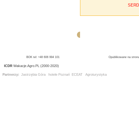
SERD
BOK tel: +48 606 994 101
Opublikowane na strona
ICDR
Wakacje.Agro.PL (2000-2020)
Partnerzy:
Jastrzębia Góra
hotele Poznań
ECEAT
Agroturystyka