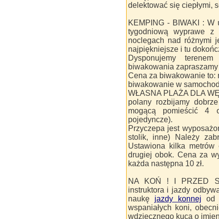
delektować się ciepłymi, so
KEMPING - BIWAKI : W u
tygodniową wyprawe z 
noclegach nad różnymi j
najpiękniejsze i tu dokońc
Dysponujemy terenem
biwakowania zapraszamy 
Cena za biwakowanie to: n
biwakowanie w samochodzi
WŁASNA PLAŻA DLA WĘDK
polany rozbijamy dobrz
mogącą pomieścić 4 o
pojedyncze).
Przyczepa jest wyposażon
stolik, inne) Należy zab
Ustawiona kilka metrów 
drugiej obok. Cena za wy
każda następna 10 zł.
NA KOŃ ! I PRZED SIE
instruktora i jazdy odby
naukę
jazdy konnej
od p
wspaniałych koni, obecni
wdzięcznego kuca o imieni