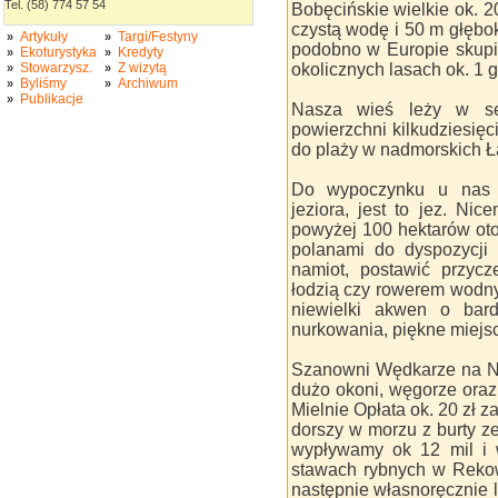
Tel. (58) 774 57 54
Bobęcińskie wielkie ok. 
czystą wodę i 50 m głębo
Artykuły
Targi/Festyny
»
»
podobno w Europie skupi
Ekoturystyka
Kredyty
»
»
okolicznych lasach ok. 1 
Stowarzysz.
Z wizytą
»
»
Byliśmy
Archiwum
»
»
Publikacje
»
Nasza wieś leży w se
powierzchni kilkudziesięci
do plaży w nadmorskich Ł
Do wypoczynku u nas z
jeziora, jest to jez. Ni
powyżej 100 hektarów oto
polanami do dyspozycji
namiot, postawić przyc
łodzią czy rowerem wodny
niewielki akwen o bard
nurkowania, piękne miejsc
Szanowni Wędkarze na Nic
dużo okoni, węgorze oraz
Mielnie Opłata ok. 20 zł 
dorszy w morzu z burty z
wypływamy ok 12 mil i 
stawach rybnych w Rekow
następnie własnoręcznie 