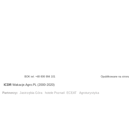
BOK tel: +48 606 994 101
Opublikowane na strona
ICDR
Wakacje.Agro.PL (2000-2020)
Partnerzy:
Jastrzębia Góra
hotele Poznań
ECEAT
Agroturystyka