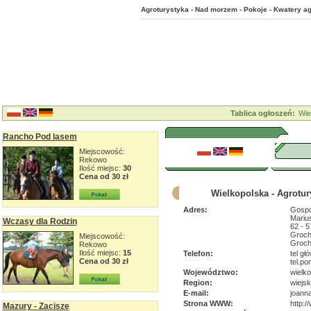
Agroturystyka - Nad morzem - Pokoje - Kwatery ag
Tablica ogłoszeń:
Wie
Rancho Pod lasem
Miejscowość:
Rekowo
Ilość miejsc:
30
Cena od 30 zł
Wielkopolska - Agrotur
Adres:
Gospo
Mariu
Wczasy dla Rodzin
62 - 
Groch
Miejscowość:
Groch
Rekowo
Ilość miejsc:
15
Telefon:
tel gł
Cena od 30 zł
tel.p
Województwo:
wielko
Region:
wiejsk
E-mail:
joann
Strona WWW:
http:
Mazury - Zacisze