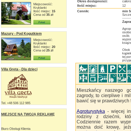
Okres dostępności:
całor
Miejscowość:
Ilość miejsc:
12
Kruklanki
Ilość miejsc:
15
Cennik:
min 5
Cena od
35 zł
Szcze
-------
Zapra
Agrop
osobo
Mazury - Pod Kogutkiem
osób.
wypos
Miejscowość:
książe
Kruklanki
Ilość miejsc:
20
Obok 
Cena od
25 zł
kąpiel
tej po
przyj
Villa Greta - Dla dzieci
Mieszkańcy naszego gos
zagrody, to cierpliwe i m
bawić się w prawdziwych 
Tel. +48 506 112 985
Agroturystyka
- więcej in
MIEJSCE NA TWOJĄ REKLAMĘ
rodziny z dziećmi, kt
Codziennie razem wypr
można doić krowę, je
Biuro Obsługi Klienta