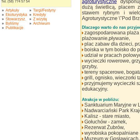
agroturystyczne
dysponuj
Tel. (58) 774 57 54
dużą świetlicą, placem z
Artykuły
Targi/Festyny
»
»
stawem rybnym i wielo
Ekoturystyka
Kredyty
»
»
Agroturystyczne \"Pod Brz
Stowarzysz.
Z wizytą
»
»
Byliśmy
Archiwum
»
»
Dlaczego warto do nas przyje
Publikacje
»
zagospodarowana plaża 
plażowanie,pływanie,
plac zabaw dla dzieci, p
boiska w tym boisko do pi
udział w pracach polowy
wycieczki rowerowe, grz
grzyby,
tereny spacerowe, bogata 
grill, ognisko, wieczorki
przyjmujemy wycieczki s
edukacyjny.
Atrakcje w pobliżu:
Sanktuarium Maryjne w Li
Nadwarciański Park Kraj
Kalisz - stare miasto,
Gołuchów - zamek,
Rezerwat Żubrów,
wyrobiska pokopalniane 
Muzeum w Gosławicach, 