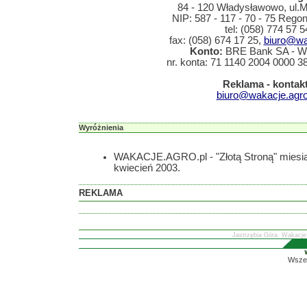
84 - 120 Władysławowo, ul.
NIP: 587 - 117 - 70 - 75 Rego
tel: (058) 774 57 5
fax: (058) 674 17 25,
biuro@wa
Konto:
BRE Bank SA - W
nr. konta: 71 1140 2004 0000 
Reklama - kontakt
biuro@wakacje.agro
Wyróżnienia
WAKACJE.AGRO.pl - "Złotą Stroną" miesi
kwiecień 2003.
REKLAMA
Jastrzębia Góra
Wakacje
Wszel