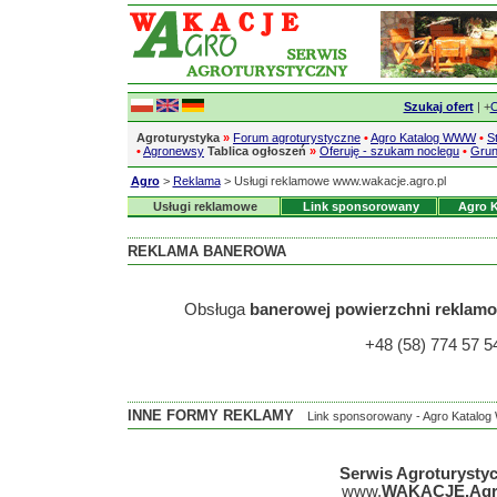
Szukaj ofert
| +
O
Agroturystyka
»
Forum agroturystyczne
•
Agro Katalog WWW
•
S
•
Agronewsy
Tablica ogłoszeń
»
Oferuję - szukam noclegu
•
Grun
Agro
>
Reklama
> Usługi reklamowe www.wakacje.agro.pl
Usługi reklamowe
Link sponsorowany
Agro 
REKLAMA BANEROWA
Obsługa
banerowej powierzchni reklam
+48 (58) 774 57 5
INNE FORMY REKLAMY
Link sponsorowany - Agro Katalog
Serwis Agroturysty
www.
WAKACJE.Agr