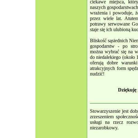
ciekawe miejsca, któ
naszych gospodarstwac
wrażenia i powoduje, ż
przez wiele lat. Atute
potrawy serwowane Goś
staje się ich ulubioną ku
Bliskość sąsiednich Nie
gospodarstw - po stron
można wybrać się na wy
do niedalekiego (około 
oferują dobre warunk
atrakcyjnych form spędz
nudzić!
Dziękuję 
Stowarzyszenie jest d
zrzeszeniem społecznoś
usługi na rzecz rozwo
niezarobkowy.