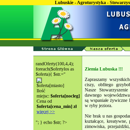
Lubuskie - Agroturystyka - Stowarzys
randOferty(100,4,4);
foreach($ofertylos as
Ziemia Lubuska !!!
$oferta){ $str.="
Zapraszamy wszystkich
ciszy, obfitego grzyb
$oferta[miasto]
Nasze Stowarzyszenie
Ilość
dawnego województwa z
miejsc:
$oferta[nocleg]
są wspaniałe żywiczne l
Cena od
w ryby jeziora.
$oferta[cena_min] zł
więcej >>
Nie brak u nas gospodar
kształcące, kreatywne, 
"; } echo $str; ?>
zimowiska, przejażdżki