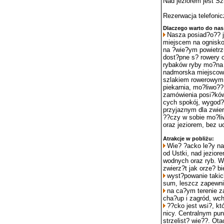
Nad jeziorem jest S
Rezerwacja telefoni
Dlaczego warto do nas
Nasza posiad?o?? j
miejscem na ognisko,
na ?wie?ym powietrz
dost?pne s? rowery 
rybaków ryby mo?na 
nadmorska miejscowo
szlakiem rowerowym 
piekarnia, mo?liwo??
zamówienia posi?ków.
cych spokój, wygod?
przyjaznym dla zwie
??czy w sobie mo?li
oraz jeziorem, bez u
Atrakcje w pobliżu:
Wie? ?acko le?y na
od Ustki, nad jezio
wodnych oraz ryb. W
zwierz?t jak orze? bie
wyst?powanie takic
sum, leszcz zapewnia
na ca?ym terenie za
cha?up i zagród, wc
??cko jest wsi?, kt
nicy. Centralnym pu
strzelist? wie??. Ot