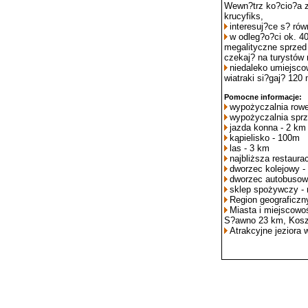
Wewn?trz ko?cio?a zn
krucyfiks,
interesuj?ce s? ró
w odleg?o?ci ok. 4
megalityczne sprzed 
czekaj? na turystó
niedaleko umiejsco
wiatraki si?gaj? 120
Pomocne informacje:
wypożyczalnia rowe
wypożyczalnia sprz
jazda konna - 2 km
kąpielisko - 100m
las - 3 km
najbliższa restaura
dworzec kolejowy -
dworzec autobusow
sklep spożywczy - 
Region geograficzn
Miasta i miejscowo
S?awno 23 km, Kosz
Atrakcyjne jeziora 