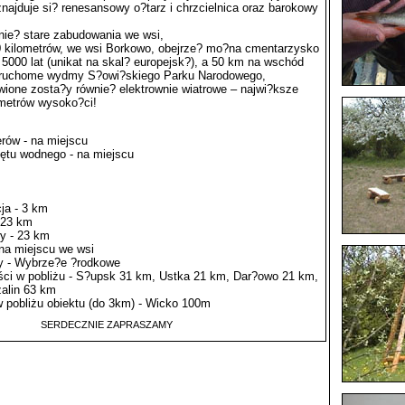
ajduje si? renesansowy o?tarz i chrzcielnica oraz barokowy
wnie? stare zabudowania we wsi,
0 kilometrów, we wsi Borkowo, obejrze? mo?na cmentarzysko
5000 lat (unikat na skal? europejsk?), a 50 km na wschód
w ruchome wydmy S?owi?skiego Parku Narodowego,
wione zosta?y równie? elektrownie wiatrowe – najwi?ksze
 metrów wysoko?ci!
rów - na miejscu
ętu wodnego - na miejscu
cja - 3 km
 23 km
y - 23 km
na miejscu we wsi
y - Wybrze?e ?rodkowe
ści w pobliżu - S?upsk 31 km, Ustka 21 km, Dar?owo 21 km,
alin 63 km
w pobliżu obiektu (do 3km) - Wicko 100m
SERDECZNIE ZAPRASZAMY