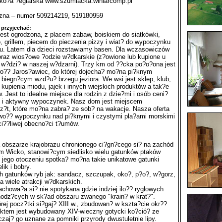
zko?a ?eglarska www.szumlacka.winiarcomp.pl
czna – numer 509214219, 519180959
 przyjechać:
est ogrodzona, z placem zabaw, boiskiem do siatkówki,
 grillem, piecem do pieczenia pizzy i wiat? do wypoczynku
u. Latem dla dzieci rozstawiamy basen. Dla wczasowiczów
oraz wios?owe ?odzie w?dkarskie (z?owione lub kupione u
w?dzi? w naszej w?dzarni). Trzy km od ??cka po?o?ona jest
?? Jaros?awiec, do której dojecha? mo?na pi?knym
biegn?cym wzd?u? brzegu jeziora. We wsi jest sklep, klub,
 kupienia miodu, jajek i innych wiejskich produktów a tak?e
 Jest to idealne miejsce dla rodzin z dzie?mi i osób ceni?
 i aktywny wypoczynek. Nasz dom jest miejscem
rz?t, które mo?na zabra? ze sob? na wakacje. Nasza oferta
wo?? wypoczynku nad pi?knymi i czystymi pla?ami morskimi
ci??liwej obecno?ci t?umów.
 obszarze krajobrazu chronionego ci?gn?cego si? na zachód
rem Wicko, stanowi?cym siedlisko wielu gatunków ptaków
 jego otoczeniu spotka? mo?na takie unikatowe gatunki
lik i bobry.
h gatunków ryb jak: sandacz, szczupak, oko?, p?o?, w?gorz,
 wiele atrakcji w?dkarskich.
chowa?a si? nie spotykana gdzie indziej ilo?? ryglowych
hodz?cych w sk?ad obszaru zwanego "krain? w krat?".
órej pocz?tki si?gaj? XIII w., zbudowan? w kszta?cie okr??
nktem jest wybudowany XIV-wieczny gotycki ko?ció? ze
aczaj? go uznane za pomniki przyrody dwustuletnie lipy.