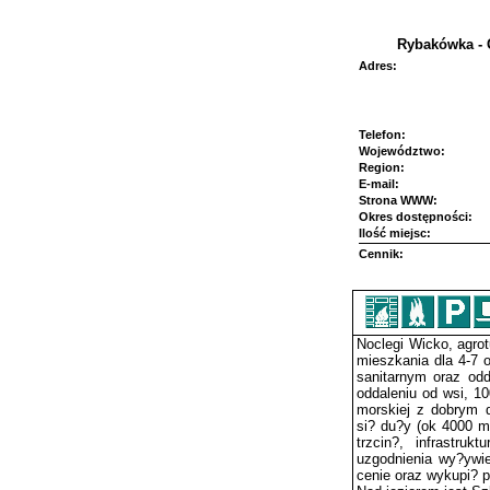
Rybakówka - 
Adres:
Telefon:
Województwo:
Region:
E-mail:
Strona WWW:
Okres dostępności:
Ilość miejsc:
Cennik:
Noclegi Wicko, agro
mieszkania dla 4-7
sanitarnym oraz od
oddaleniu od wsi, 1
morskiej z dobrym
si? du?y (ok 4000 m
trzcin?, infrastruk
uzgodnienia wy?ywie
cenie oraz wykupi? 