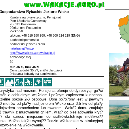
Gospodarstwo Rybackie Jezioro Wicko
Kwatera agroturystyczna, Pensjonat
Piotr i Stefania Gumowscy
76- 113 Postomino
??cko, gm. Postomino
??cko 50
tel.kom: +48 519 180 959, +48 509 214 219 (ENG)
zachodniopomorskie
nadmorski, jeziora i rzeki
nataliaang@wp.pl
http://www.wicko.agrowakacje.pl
sezonowy: maj -
16
min 35 zł, max 35 zł
Cena za dob? 35 z?, zni?ki dla dzieci.
?niadania i obiady na zamówienie.
turystyka nad morzem. Pensjonat oferuje do dyspozycji go?ci
 osób z oddzielnym wej?ciem i pe?nym zapleczem kuchenno-
dzielne pokoje 2-3 osobowe. Dom po?o?ony jest w pewnym
00 metrów od pla?y nad jeziorem Wicko oraz 3,5 kw od pla?y
 dojazdem samochodem lub rowerem. Wokó? domu znajduje
) trawnik z murowanym grillem, wiat? do biesiadowania kryt?
tur? dla dzieci, miejscem do siatkówki.Istnieje mo?liwo??
nia. Mo?na tak?e wynaj?? ?odzie w?dkarskie w atrakcyjnej
pozwolenie na w?dkowanie.