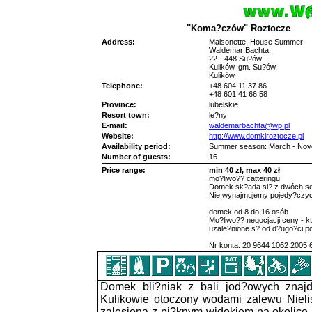
"Koma?czów" Roztocze
Address:
Maisonette, House Summer
Waldemar Bachta
22 - 448 Su?ów
Kulików, gm. Su?ów
Kulików
Telephone:
+48 604 11 37 86
+48 601 41 66 58
Province:
lubelskie
Resort town:
le?ny
E-mail:
waldemarbachta@wp.pl
Website:
http://www.domkiroztocze.pl
Availability period:
Summer season: March - No
Number of guests:
16
Price range:
min 40 zł, max 40 zł
mo?liwo?? catteringu
Domek sk?ada si? z dwóch s
Nie wynajmujemy pojedy?czyc
domek od 8 do 16 osób
Mo?liwo?? negocjacji ceny - k
uzale?nione s? od d?ugo?ci p
Nr konta: 20 9644 1062 2005 
Domek bli?niak z bali jod?owych znaj
Kulikowie otoczony wodami zalewu Nieli
zalesiona z pi?knym widokiem na okolice