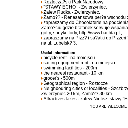
Roztocza?ski Park Narodowy,
"STAWY ECHO" - Zwierzyniec,
Zalew Rudka - Zwierzyniec,
Zamo?? - Renesansowa per?a wschodu z 
zapraszamy do Chocolaterie na podcieni
Zamo?ciu gdzie bratanek serwuje wspania
gofry, sheyki, lody, http://www.bachta.pl ,
zapraszamy na Pizz? i sa?atki do Pizzeri
na ul. Lubelsk? 3.
Useful information:
bicycle rent - na moiejscu
sailing equipment rent - na moiejscu
swimming facilities - 200m
the nearest restaurant - 10 km
grocer's - 500m
Geographical region - Roztocze
Neighbouring cities or localities - Szczbr
Zwierzyniec 20 km, Zamo?? 30 km
Attractives lakes - zalew Nielisz, stawy 
YOU ARE WELCOME 