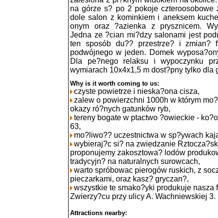
na górze s? po 2 pokoje czteroosobowe 
dole salon z kominkiem i aneksem kuc
onym oraz ?azienka z prysznicem. Wy
Jedna ze ?cian mi?dzy salonami jest pod
ten sposób du?? przestrze? i zmian? 
podwójnego w jeden. Domek wyposa?ony
Dla pe?nego relaksu i wypoczynku pr
wymiarach 10x4x1,5 m dost?pny tylko dla 
Why is it worth coming to us:
czyste powietrze i nieska?ona cisza,
zalew o powierzchni 1000h w którym mo
okazy ró?nych gatunków ryb,
tereny bogate w ptactwo ?owieckie - ko?o
63,
mo?liwo?? uczestnictwa w sp?ywach kaj
wybieraj?c si? na zwiedzanie Rztocza?
proponujemy zakosztowa? lodów produk
tradycyjn? na naturalnych surowcach,
warto spróbowac pierogów ruskich, z socz
pieczarkami, oraz kasz? gryczan?,
wszystkie te smako?yki produkuje nasza 
Zwierzy?cu przy ulicy A. Wachniewskiej 3.
Attractions nearby: