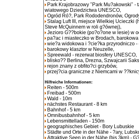
Park Krajobrazowy "Park Mu?akowski" - t
wiatowego Dziedzictwa UNESCO,
Ogród Ró?, Park Rododendronów, Ogrody
Stalag Luft III, miejsce Wielkiej Ucieczki 
Steve McQuinnem w roli g?ównej),
Jezioro G??bokie (po?o?one w lesie) w o
pa?ac i miasteczko w Brodach, barokowa
wie?a widokowa i ?cie?ka przyrodniczo -
barokowy klasztor w Neuzelle,
Spreewald - rezerwat biosfery UNESCO,
blisko?? Berlina, Drezna, Szwajcarii Saks
rejon znany z obfito?ci grzybów,
przej?cia graniczne z Niemcami w ??knicy
Hilfreiche Informationen:
Reiten - 500m
Freibad - 500m
Wald - 10m
nächstes Restaurant - 8 km
Bahnhof - 5 km
Omnibusbahnhof - 5 km
Lebensmittelladen - 150m
geographisches Gebiet - Bory Lubuskie
Städte und Orte in der Nähe - ?ary, Lubsk
Attraktive Seen in der Nähe (bis 3km) - G