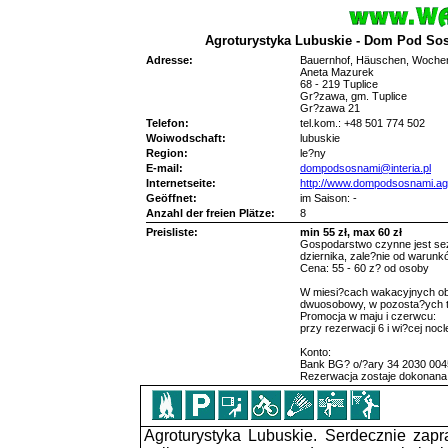
Agroturystyka Lubuskie - Dom Pod So
Adresse:
Bauernhof, Häuschen, Woch
Aneta Mazurek
68 - 219 Tuplice
Gr?zawa, gm. Tuplice
Gr?zawa 21
Telefon:
tel.kom.: +48 501 774 502
Woiwodschaft:
lubuskie
Region:
le?ny
E-mail:
dompodsosnami@interia.pl
Internetseite:
http://www.dompodsosnami.ag
Geöffnet:
im Saison: -
Anzahl der freien Plätze:
8
Preisliste:
min 55 zł, max 60 zł
Gospodarstwo czynne jest sez
dziernika, zale?nie od warun
Cena: 55 - 60 z? od osoby
W miesi?cach wakacyjnych ob
dwuosobowy, w pozosta?ych t
Promocja w maju i czerwcu:
przy rezerwacji 6 i wi?cej no
Konto:
Bank BG? o/?ary 34 2030 004
Rezerwacja zostaje dokonana
Agroturystyka Lubuskie. Serdecznie zap