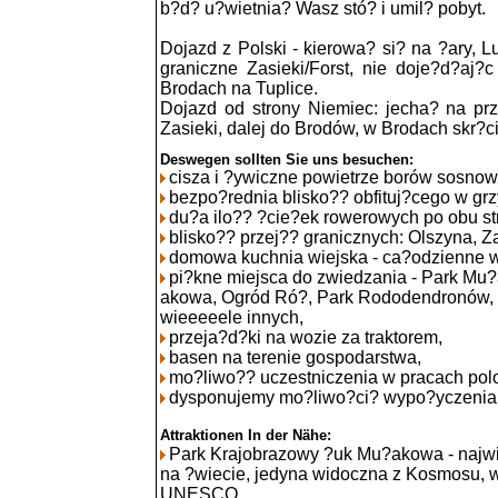
b?d? u?wietnia? Wasz stó? i umil? pobyt.
Dojazd z Polski - kierowa? si? na ?ary, L
graniczne Zasieki/Forst, nie doje?d?aj?
Brodach na Tuplice.
Dojazd od strony Niemiec: jecha? na prz
Zasieki, dalej do Brodów, w Brodach skr?ci
Deswegen sollten Sie uns besuchen:
cisza i ?ywiczne powietrze borów sosnow
bezpo?rednia blisko?? obfituj?cego w grzy
du?a ilo?? ?cie?ek rowerowych po obu st
blisko?? przej?? granicznych: Olszyna, Za
domowa kuchnia wiejska - ca?odzienne 
pi?kne miejsca do zwiedzania - Park Mu
akowa, Ogród Ró?, Park Rododendronów, Sta
wieeeeele innych,
przeja?d?ki na wozie za traktorem,
basen na terenie gospodarstwa,
mo?liwo?? uczestniczenia w pracach pol
dysponujemy mo?liwo?ci? wypo?yczenia
Attraktionen In der Nähe:
Park Krajobrazowy ?uk Mu?akowa - naj
na ?wiecie, jedyna widoczna z Kosmosu, w
UNESCO