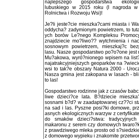
najlepszego gospodarstwa ekolog
lubuskiego w 2015 roku (I nagroda w 
Rolnictwa i Rozwoju Wsi)!
Je?li jeste?cie mieszka?cami miasta i 
oddycha? zadymionym powietrzem, to tuta
ych borów Le?nego Kompleksu Promocyj
znajdziecie mo?liwo?? wytchnienia i na
sosnowym powietrzem, mieszkaj?c bezp
lasu. Nasze gospodarstwo po?o?one jest 
Mu?akowa, wyró?nionego wpisem na lis
najatrakcyjniejszych geoparków na ?wieci
wsi to tak?e obszary Natura 2000 - Uroc
Nasza gmina jest zakopana w lasach - bl
to las!
Gospodarstwo rodzinne jak z czasów bab
liwe dzieci?ce lata. B?dziecie miesz
sosnami b?d? w zaadaptowanej cz??ci sta
na sad i las. Pyszne posi?ki domowe, p
asnych ekologicznych warzyw z certyfika
do smaków dzieci?stwa: tradycyjnych
makaronu z serem czy domowych twaro?
z prawdziwego mleka prosto od s?siedzki
z domowego wypieku i znakomite przetwory,