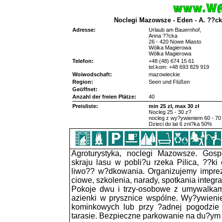
Noclegi Mazowsze - Eden - A. ??c
Adresse:
Urlaub am Bauernhof,
Anna ??cka
26 - 420 Nowe Miasto
Wólka Magierowa
Wólka Magierowa
Telefon:
+48 (48) 674 15 61
tel.kom: +48 693 829 919
Woiwodschaft:
mazowieckie
Region:
Seen und Flüßen
Geöffnet:
Anzahl der freien Plätze:
40
Preisliste:
min 25 zł, max 30 zł
Nocleg 25 - 30 z?
nocleg z wy?ywieniem 60 - 70
Dzieci do lat 6 zni?ka 50%
Agroturystyka, noclegi Mazowsze. Gos
skraju lasu w pobli?u rzeka Pilica, ??k
liwo?? w?dkowania. Organizujemy imprez
ciowe, szkolenia, narady, spotkania integra
Pokoje dwu i trzy-osobowe z umywalkami
azienki w prysznice wspólne. Wy?ywieni
kominkowych lub przy ?adnej pogodzi
tarasie. Bezpieczne parkowanie na du?ym