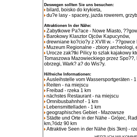
Deswegen sollten Sie uns besuchen:
bilard, boisko do krykieta,
du?e lasy - spacery, jazda rowerem, grzy
Attraktionen In der Nähe:
Zabytkowe Pa?ace - Nowe Miasto, ??gow
Barokowy Klasztor Ojców Kapucynów,
drewniane ko?cio?y z XVIII w. - ??gowc
Muzeum Regionalne - zbiory archeologi, e
Urocze zak?tki Pilicy to szlak kajakowy kt
Tomaszowa Mazowieckiego przez Spo??, 
obrzegi, Wark? a? do Wis?y.
Hilfreiche Informationen:
Ausleihstelle vom Wassersportgeräten - 
Reiten - na miejscu
Freibad - rzeka 1 km
nächstes Restaurant - na miejscu
Omnibusbahnhof - 1 km
Lebensmittelladen - 1 km
geographisches Gebiet - Mazowsze
Städte und Orte in der Nähe - Grójec, R
km,?ódz 90 km
Attraktive Seen in der Nähe (bis 3km) - rz