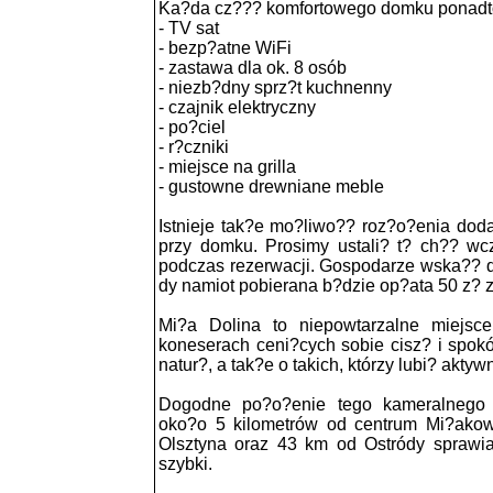
Ka?da cz??? komfortowego domku ponadto
- TV sat
- bezp?atne WiFi
- zastawa dla ok. 8 osób
- niezb?dny sprz?t kuchnenny
- czajnik elektryczny
- po?ciel
- r?czniki
- miejsce na grilla
- gustowne drewniane meble
Istnieje tak?e mo?liwo?? roz?o?enia do
przy domku. Prosimy ustali? t? ch?? wc
podczas rezerwacji. Gospodarze wska?? 
dy namiot pobierana b?dzie op?ata 50 z? 
Mi?a Dolina to niepowtarzalne miejsc
koneserach ceni?cych sobie cisz? i spokó
natur?, a tak?e o takich, którzy lubi? akt
Dogodne po?o?enie tego kameralnego i
oko?o 5 kilometrów od centrum Mi?ako
Olsztyna oraz 43 km od Ostródy sprawia,
szybki.