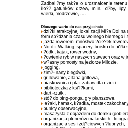
Zadbali?my tak?e o urozmaicenie terenu
ilo?? gatunków drzew, m.in.: d?by, lipy, 
wierki, modrzewie, ….
Dlaczego warto do nas przyjechać:
dzi?ki atrakcyjnej lokalizacji Mi?a Dolina
form sp?dzania czasu wolnego biernego i
jazda rowerem- mnóstwo ?cie?ek rowerow
Nordic Walking, spacery, boisko do pi?ki 
?ódki, kajak, rower wodny,
?owienie ryb w naszych stawach oraz w j
w?asny pomosty na jeziorze Mildzie,
jogging,
zim?- narty biegówki,
grillowanie, altana grillowa,
piaskownica i plac zabaw dla dzieci
biblioteczka z ksi??kami,
dart -rzutki,
stó? do ping-ponga, gry planszowe,
le?aki, hamak, k?adka, mostek zakochan
punkty obserwacyjne,
masa?ysta z dojazdem do domku (pobierz 
organizacja plenerów malarskich i fotogra
organizacja sesji zdj?ciowych ?lubnych,