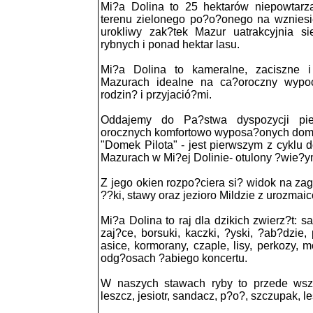
Mi?a Dolina to 25 hektarów niepowtarz
terenu zielonego po?o?onego na wzniesi
urokliwy zak?tek Mazur uatrakcyjnia 
rybnych i ponad hektar lasu.
Mi?a Dolina to kameralne, zaciszne i
Mazurach idealne na ca?oroczny wypo
rodzin? i przyjació?mi.
Oddajemy do Pa?stwa dyspozycji pi
orocznych komfortowo wyposa?onych do
"Domek Pilota" - jest pierwszym z cyklu
Mazurach w Mi?ej Dolinie- otulony ?wie?
Z jego okien rozpo?ciera si? widok na zag
??ki, stawy oraz jezioro Mildzie z urozmai
Mi?a Dolina to raj dla dzikich zwierz?t: 
zaj?ce, borsuki, kaczki, ?yski, ?ab?dzie,
asice, kormorany, czaple, lisy, perkozy, 
odg?osach ?abiego koncertu.
W naszych stawach ryby to przede wszys
leszcz, jesiotr, sandacz, p?o?, szczupak, le