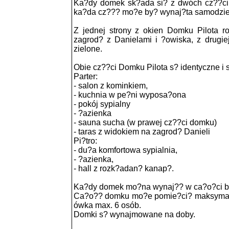
Ka?dy domek sk?ada si? z dwóch cz??ci 
ka?da cz??? mo?e by? wynaj?ta samodziel
Z jednej strony z okien Domku Pilota r
zagrod? z Danielami i ?owiska, z drugie
zielone.
Obie cz??ci Domku Pilota s? identyczne i s
Parter:
- salon z kominkiem,
- kuchnia w pe?ni wyposa?ona
- pokój sypialny
- ?azienka
- sauna sucha (w prawej cz??ci domku)
- taras z widokiem na zagrod? Danieli
Pi?tro:
- du?a komfortowa sypialnia,
- ?azienka,
- hall z rozk?adan? kanap?.
Ka?dy domek mo?na wynaj?? w ca?o?ci 
Ca?o?? domku mo?e pomie?ci? maksymal
ówka max. 6 osób.
Domki s? wynajmowane na doby.