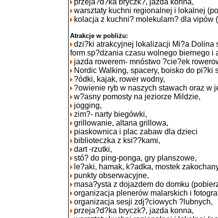
przeja?d?ka bryczk?, jazda konna,
warsztaty kuchni regionalnej i lokalnej (po
kolacja z kuchni? molekularn? dla vipów (
Atrakcje w pobliżu:
dzi?ki atrakcyjnej lokalizacji Mi?a Dolina
form sp?dzania czasu wolnego biernego i
jazda rowerem- mnóstwo ?cie?ek rowerow
Nordic Walking, spacery, boisko do pi?ki 
?ódki, kajak, rower wodny,
?owienie ryb w naszych stawach oraz w j
w?asny pomosty na jeziorze Mildzie,
jogging,
zim?- narty biegówki,
grillowanie, altana grillowa,
piaskownica i plac zabaw dla dzieci
biblioteczka z ksi??kami,
dart -rzutki,
stó? do ping-ponga, gry planszowe,
le?aki, hamak, k?adka, mostek zakochan
punkty obserwacyjne,
masa?ysta z dojazdem do domku (pobierz 
organizacja plenerów malarskich i fotogra
organizacja sesji zdj?ciowych ?lubnych,
przeja?d?ka bryczk?, jazda konna,