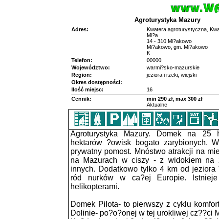
Agroturystyka Mazury
Adres:
Kwatera agroturystyczna, Kw
Mi?a
14 - 310 Mi?akowo
Mi?akowo, gm. Mi?akowo
K
Telefon:
00000
Województwo:
warmi?sko-mazurskie
Region:
jeziora i rzeki, wiejski
Okres dostępności:
Ilość miejsc:
16
Cennik:
min 290 zł, max 300 zł
Aktualne
Agroturystyka Mazury. Domek na 25 
hektarów ?owisk bogato zarybionych. W
prywatny pomost. Mnóstwo atrakcji na mi
na Mazurach w ciszy - z widokiem na z
innych. Dodatkowo tylko 4 km od jeziora
ród nurków w ca?ej Europie. Istniej
helikopterami.
Domek Pilota- to pierwszy z cyklu komf
Dolinie- po?o?onej w tej urokliwej cz??ci 