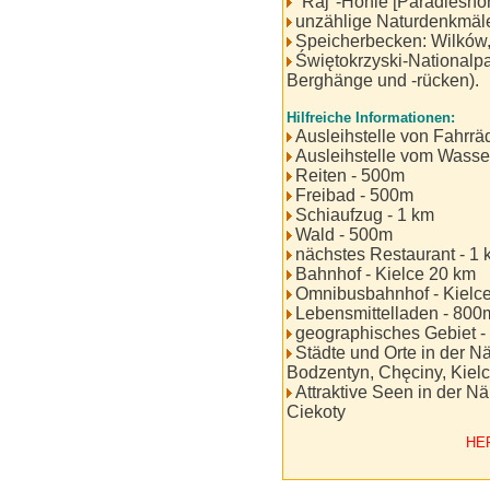
"Raj"-Höhle [Paradieshöh
unzählige Naturdenkmäle
Speicherbecken: Wilków,
Świętokrzyski-Nationalp
Berghänge und -rücken).
Hilfreiche Informationen:
Ausleihstelle von Fahrräde
Ausleihstelle vom Wasser
Reiten - 500m
Freibad - 500m
Schiaufzug - 1 km
Wald - 500m
nächstes Restaurant - 1 
Bahnhof - Kielce 20 km
Omnibusbahnhof - Kielce
Lebensmittelladen - 800
geographisches Gebiet -
Städte und Orte in der N
Bodzentyn, Chęciny, Kiel
Attraktive Seen in der N
Ciekoty
HE