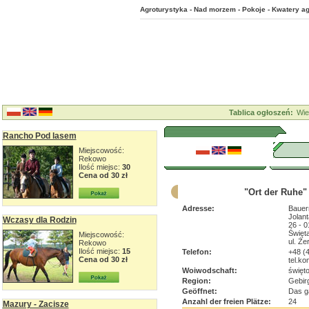
Agroturystyka - Nad morzem - Pokoje - Kwatery ag
Tablica ogłoszeń:
Wie
Rancho Pod lasem
Miejscowość:
Rekowo
Ilość miejsc:
30
Cena od 30 zł
"Ort der Ruhe"
Adresse:
Bauer
Jolan
Wczasy dla Rodzin
26 - 
Święt
Miejscowość:
ul. Ż
Rekowo
Ilość miejsc:
15
Telefon:
+48 (4
Cena od 30 zł
tel.ko
Woiwodschaft:
święt
Region:
Gebir
Geöffnet:
Das g
Anzahl der freien Plätze:
24
Mazury - Zacisze