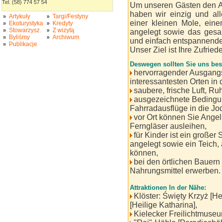
Tel. (58) 774 57 54
Um unseren Gästen den Au
haben wir einzig und all
Artykuły
Targi/Festyny
»
»
einer kleinen Mole, eine
Ekoturystyka
Kredyty
»
»
Stowarzysz.
Z wizytą
»
»
angelegt sowie das gesa
Byliśmy
Archiwum
»
»
und einfach entspannende
Publikacje
»
Unser Ziel ist Ihre Zufrie
Deswegen sollten Sie uns be
hervorragender Ausgangs
interessantesten Orten in 
saubere, frische Luft, Ruh
ausgezeichnete Bedingu
Fahrradausflüge in die Jo
vor Ort können Sie Angel
Ferngläser ausleihen,
für Kinder ist ein großer
angelegt sowie ein Teich,
können,
bei den örtlichen Bauern
Nahrungsmittel erwerben.
Attraktionen In der Nähe:
Klöster: Święty Krzyż [H
[Heilige Katharina],
Kielecker Freilichtmuseu