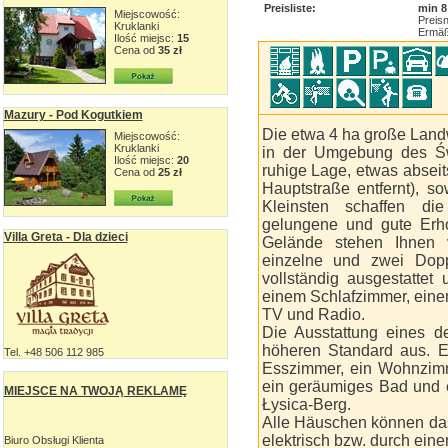
Preisliste:
min 8
Miejscowość:
Preisn
Kruklanki
Ermäß
Ilość miejsc:
15
Cena od
35 zł
Mazury - Pod Kogutkiem
Die etwa 4 ha große Landw
Miejscowość:
Kruklanki
in der Umgebung des Świ
Ilość miejsc:
20
ruhige Lage, etwas absei
Cena od
25 zł
Hauptstraße entfernt), s
Kleinsten schaffen di
gelungene und gute Erh
Villa Greta - Dla dzieci
Gelände stehen Ihnen v
einzelne und zwei Dopp
vollständig ausgestattet
einem Schlafzimmer, eine
TV und Radio.
Die Ausstattung eines d
höheren Standard aus. E
Tel. +48 506 112 985
Esszimmer, ein Wohnzimm
ein geräumiges Bad und e
MIEJSCE NA TWOJĄ REKLAMĘ
Łysica-Berg.
Alle Häuschen können das
elektrisch bzw. durch ein
Biuro Obsługi Klienta