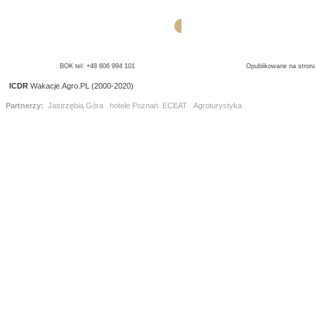
BOK tel: +48 606 994 101
Opublikowane na strona
ICDR
Wakacje.Agro.PL (2000-2020)
Partnerzy:
Jastrzębia Góra
hotele Poznań
ECEAT
Agroturystyka