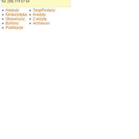
Tel. (58) 774 57 54
Artykuły
Targi/Festyny
»
»
Ekoturystyka
Kredyty
»
»
Stowarzysz.
Z wizytą
»
»
Byliśmy
Archiwum
»
»
Publikacje
»