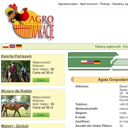
Agroturystyka - Nad morzem - Pokoje - Kwatery ag
Tablica ogłoszeń:
Wie
Rancho Pod lasem
Miejscowość:
Rekowo
Ilość miejsc:
30
Cena od 30 zł
Agata Gospodars
Adresse:
Bauer
Agata
Wczasy dla Rodzin
26 - 
Głowa
Miejscowość:
Rynek
Rekowo
Ilość miejsc:
15
Telefon:
+48 6
Cena od 30 zł
Woiwodschaft:
mazow
Region:
rzeki,
E-mail:
agro.
Geöffnet:
im Sai
Mazury - Zacisze
Anzahl der freien Plätze:
10