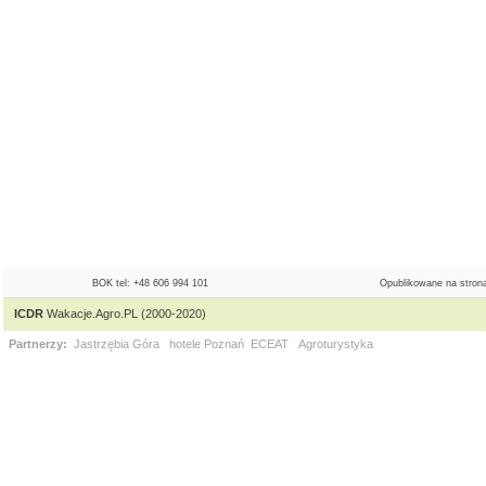
BOK tel: +48 606 994 101
Opublikowane na strona
ICDR
Wakacje.Agro.PL (2000-2020)
Partnerzy:
Jastrzębia Góra
hotele Poznań
ECEAT
Agroturystyka