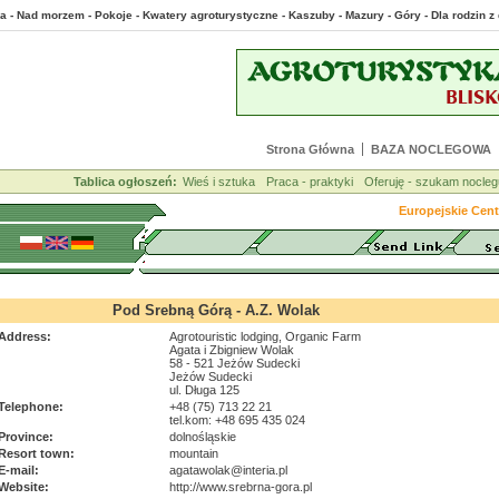
a - Nad morzem - Pokoje - Kwatery agroturystyczne - Kaszuby - Mazury - Góry - Dla rodzin
Strona Główna
BAZA NOCLEGOWA
Tablica ogłoszeń:
Wieś i sztuka
Praca - praktyki
Oferuję - szukam nocleg
Europejskie Cent
Pod Srebną Górą - A.Z. Wolak
Address:
Agrotouristic lodging, Organic Farm
Agata i Zbigniew Wolak
58 - 521 Jeżów Sudecki
Jeżów Sudecki
ul. Długa 125
Telephone:
+48 (75) 713 22 21
tel.kom: +48 695 435 024
Province:
dolnośląskie
Resort town:
mountain
E-mail:
agatawolak@interia.pl
Website:
http://www.srebrna-gora.pl