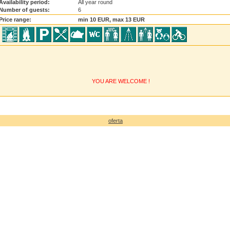
Availability period:
All year round
Number of guests:
6
Price range:
min 10 EUR, max 13 EUR
YOU ARE WELCOME !
oferta