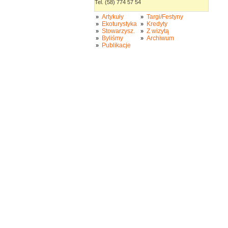
Tel. (58) 774 57 54
Artykuły
Targi/Festyny
»
»
Ekoturystyka
Kredyty
»
»
Stowarzysz.
Z wizytą
»
»
Byliśmy
Archiwum
»
»
Publikacje
»