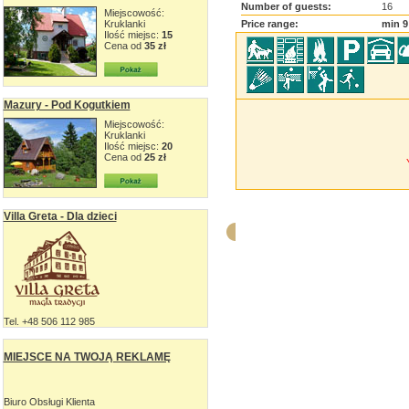
Number of guests:
16
Miejscowość:
Kruklanki
Price range:
min 9
Ilość miejsc:
15
Cena od
35 zł
Mazury - Pod Kogutkiem
Miejscowość:
Kruklanki
Ilość miejsc:
20
Cena od
25 zł
Villa Greta - Dla dzieci
Tel. +48 506 112 985
MIEJSCE NA TWOJĄ REKLAMĘ
Biuro Obsługi Klienta