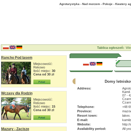
Agroturystyka - Nad morzem - Pokoje - Kwatery ag
Tablica ogłoszeń:
Wie
Rancho Pod lasem
Miejscowość:
Rekowo
Ilość miejsc:
30
Cena od 30 zł
Domy letniskow
Address:
Agrot
Kamil
Wczasy dla Rodzin
07 - 4
Czarni
Miejscowość:
Czarn
Rekowo
Ilość miejsc:
15
Telephone:
+48 6
Cena od 30 zł
Province:
mazow
Resort town:
lakes 
E-mail:
kamil
Website:
http:/
Mazury - Zacisze
Availability period:
All ye