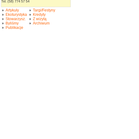
Tel. (58) 774 57 54
Artykuły
Targi/Festyny
»
»
Ekoturystyka
Kredyty
»
»
Stowarzysz.
Z wizytą
»
»
Byliśmy
Archiwum
»
»
Publikacje
»