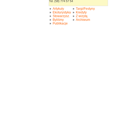
Tel. (58) 774 57 54
Artykuły
Targi/Festyny
»
»
Ekoturystyka
Kredyty
»
»
Stowarzysz.
Z wizytą
»
»
Byliśmy
Archiwum
»
»
Publikacje
»