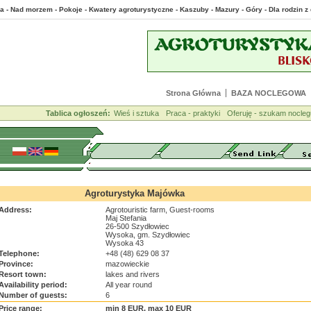
a - Nad morzem - Pokoje - Kwatery agroturystyczne - Kaszuby - Mazury - Góry - Dla rodzin
Strona Główna
BAZA NOCLEGOWA
Tablica ogłoszeń:
Wieś i sztuka
Praca - praktyki
Oferuję - szukam nocleg
Agroturystyka Majówka
Address:
Agrotouristic farm, Guest-rooms
Maj Stefania
26-500 Szydłowiec
Wysoka, gm. Szydłowiec
Wysoka 43
Telephone:
+48 (48) 629 08 37
Province:
mazowieckie
Resort town:
lakes and rivers
Availability period:
All year round
Number of guests:
6
Price range:
min 8 EUR, max 10 EUR