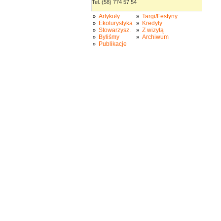
Tel. (58) 774 57 54
Artykuły
Targi/Festyny
»
»
Ekoturystyka
Kredyty
»
»
Stowarzysz.
Z wizytą
»
»
Byliśmy
Archiwum
»
»
Publikacje
»