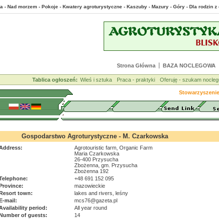
a - Nad morzem - Pokoje - Kwatery agroturystyczne - Kaszuby - Mazury - Góry - Dla rodzin
Strona Główna
BAZA NOCLEGOWA
Tablica ogłoszeń:
Wieś i sztuka
Praca - praktyki
Oferuję - szukam nocleg
Stowarzyszeni
Gospodarstwo Agroturystyczne - M. Czarkowska
Address:
Agrotouristic farm, Organic Farm
Maria Czarkowska
26-400 Przysucha
Zbożenna, gm. Przysucha
Zbożenna 192
Telephone:
+48 691 152 095
Province:
mazowieckie
Resort town:
lakes and rivers, leśny
E-mail:
mcs76@gazeta.pl
Availability period:
All year round
Number of guests:
14