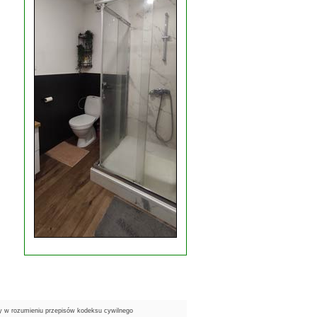
ty w rozumieniu przepisów kodeksu cywilnego