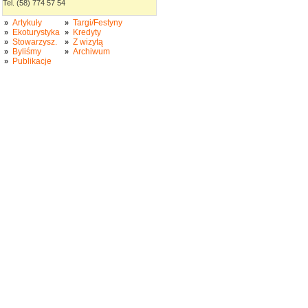
Tel. (58) 774 57 54
Artykuły
Targi/Festyny
»
»
Ekoturystyka
Kredyty
»
»
Stowarzysz.
Z wizytą
»
»
Byliśmy
Archiwum
»
»
Publikacje
»