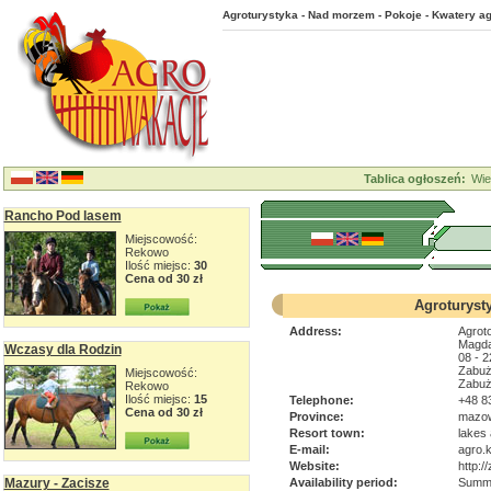
Agroturystyka - Nad morzem - Pokoje - Kwatery ag
Tablica ogłoszeń:
Wie
Rancho Pod lasem
Miejscowość:
Rekowo
Ilość miejsc:
30
Cena od 30 zł
Agroturyst
Address:
Agrot
Magda
Wczasy dla Rodzin
08 - 
Zabuż
Miejscowość:
Zabuż
Rekowo
Ilość miejsc:
15
Telephone:
+48 8
Cena od 30 zł
Province:
mazow
Resort town:
lakes 
E-mail:
agro.
Website:
http:/
Mazury - Zacisze
Availability period:
Summe