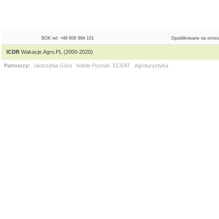
BOK tel: +48 606 994 101
Opublikowane na strona
ICDR
Wakacje.Agro.PL (2000-2020)
Partnerzy:
Jastrzębia Góra
hotele Poznań
ECEAT
Agroturystyka