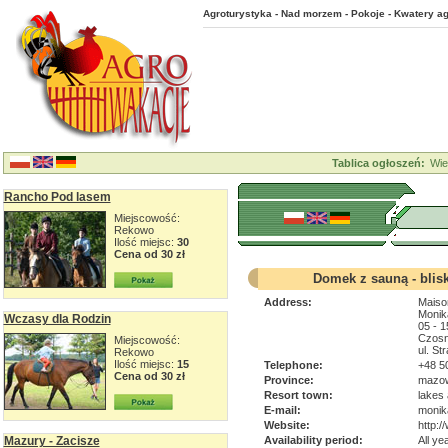
Agroturystyka - Nad morzem - Pokoje - Kwatery ag
Tablica ogłoszeń:
Wie
Rancho Pod lasem
Miejscowość:
Rekowo
Ilość miejsc:
30
Cena od 30 zł
Domek z sauną - bli
Address:
Maiso
Monik
Wczasy dla Rodzin
05 - 
Czosn
Miejscowość:
ul. St
Rekowo
Ilość miejsc:
15
Telephone:
+48 5
Cena od 30 zł
Province:
mazow
Resort town:
lakes 
E-mail:
monik
Website:
http:
Mazury - Zacisze
Availability period:
All ye