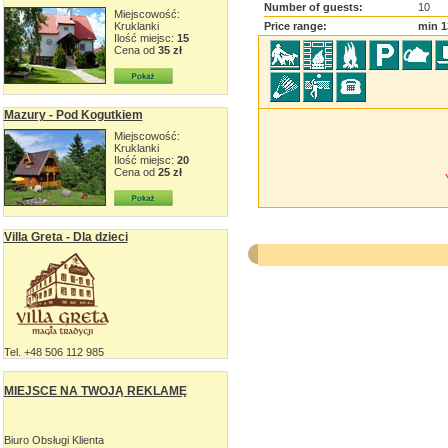
Number of guests:
10
Miejscowość:
Kruklanki
Price range:
min 1
Ilość miejsc:
15
Cena od
35 zł
Mazury - Pod Kogutkiem
Miejscowość:
Kruklanki
Ilość miejsc:
20
Cena od
25 zł
Villa Greta - Dla dzieci
Tel. +48 506 112 985
MIEJSCE NA TWOJĄ REKLAMĘ
Biuro Obsługi Klienta