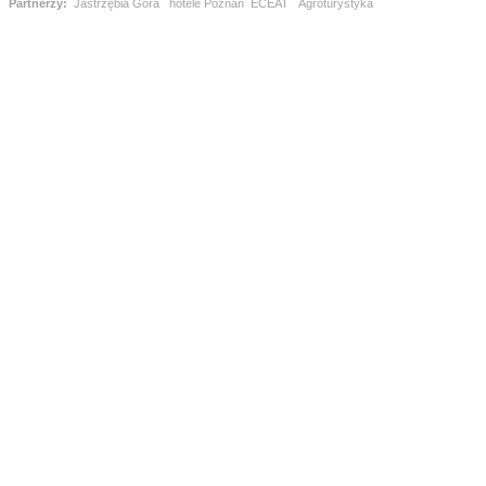
Partnerzy:
Jastrzębia Góra
hotele Poznań
ECEAT
Agroturystyka