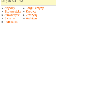
Tel. (58) 774 57 54
Artykuły
Targi/Festyny
»
»
Ekoturystyka
Kredyty
»
»
Stowarzysz.
Z wizytą
»
»
Byliśmy
Archiwum
»
»
Publikacje
»