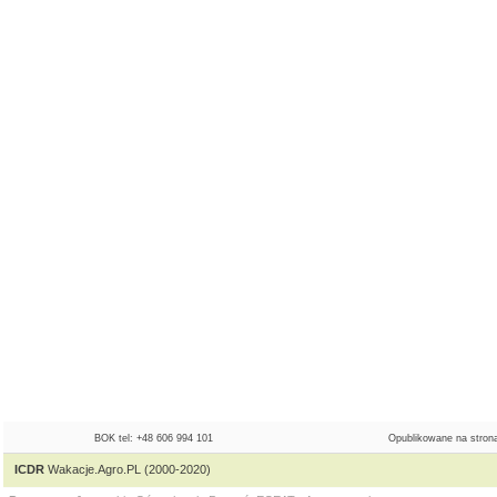
BOK tel: +48 606 994 101
Opublikowane na strona
ICDR
Wakacje.Agro.PL (2000-2020)