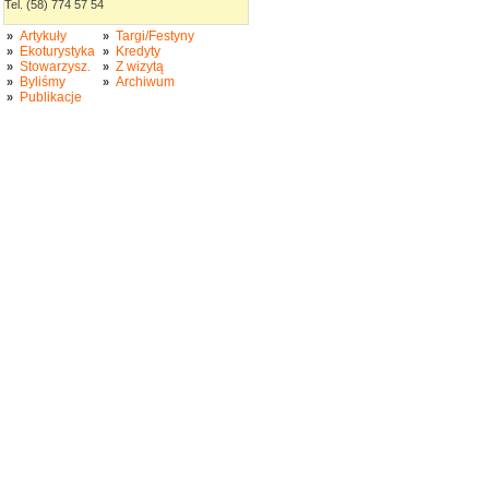
Tel. (58) 774 57 54
Artykuły
Targi/Festyny
»
»
Ekoturystyka
Kredyty
»
»
Stowarzysz.
Z wizytą
»
»
Byliśmy
Archiwum
»
»
Publikacje
»