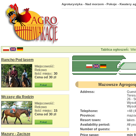
Agroturystyka - Nad morzem - Pokoje - Kwatery ag
Tablica ogłoszeń:
Wie
Rancho Pod lasem
Miejscowość:
Rekowo
Ilość miejsc:
30
Cena od 30 zł
Mazowsze Agrogosp
Address:
Guest
Teres
Wczasy dla Rodzin
26 - 
Wyso
Miejscowość:
Wysok
Rekowo
Ilość miejsc:
15
Telephone:
+48 (
Cena od 30 zł
Province:
mazow
Resort town:
lakes 
Availability period:
All ye
Number of guests:
9
Mazury - Zacisze
Price range:
min 9