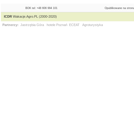
BOK tel: +48 606 994 101
Opublikowane na strona
ICDR
Wakacje.Agro.PL (2000-2020)
Partnerzy:
Jastrzębia Góra
hotele Poznań
ECEAT
Agroturystyka