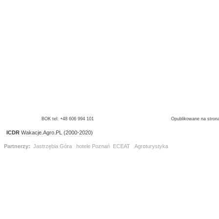
BOK tel: +48 606 994 101
Opublikowane na strona
ICDR
Wakacje.Agro.PL (2000-2020)
Partnerzy:
Jastrzębia Góra
hotele Poznań
ECEAT
Agroturystyka