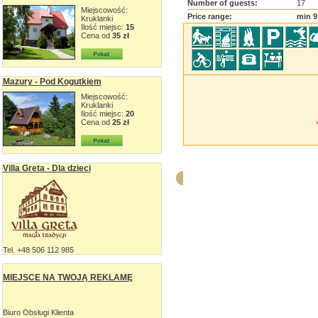
Number of guests:
17
Miejscowość:
Price range:
min 9
Kruklanki
Ilość miejsc:
15
Cena od
35 zł
Mazury - Pod Kogutkiem
Miejscowość:
Kruklanki
Ilość miejsc:
20
Cena od
25 zł
Villa Greta - Dla dzieci
Tel. +48 506 112 985
MIEJSCE NA TWOJĄ REKLAMĘ
Biuro Obsługi Klienta