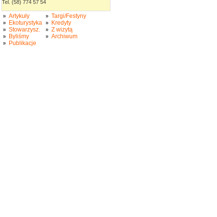
Tel. (58) 774 57 54
Artykuły
Targi/Festyny
»
»
Ekoturystyka
Kredyty
»
»
Stowarzysz.
Z wizytą
»
»
Byliśmy
Archiwum
»
»
Publikacje
»