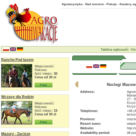
Agroturystyka - Nad morzem - Pokoje - Kwatery ag
Tablica ogłoszeń:
Wie
Rancho Pod lasem
Miejscowość:
Rekowo
Ilość miejsc:
30
Cena od 30 zł
Noclegi Mazow
Address:
Agroto
Maria
Wczasy dla Rodzin
27 - 3
Krzyż
Miejscowość:
Krzyż
Rekowo
Ilość miejsc:
15
Telephone:
+48 (
Cena od 30 zł
tel.ko
Province:
mazow
Resort town:
wiejsk
Website:
http:
Availability period:
All ye
Mazury - Zacisze