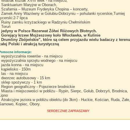
Wiatrak koźlak XVIII wiek - na miejscu,
Sanktuarium Maryjne w Oborach,
Szafarnia – Muzeum Fryderyka Chopina – koncerty,
Zamek Anny Wazówny w Golubiu-Dobrzyniu – pohulanki rycerskie,Turniej
rycerski:2-7 lipca
Ruiny zamku krzyżackiego w Radzyniu Chełmińskim
Toruń
jedyny w Polsce Rezerwat Żółwi Różowych Błotnych.
Gorejący krzew Mojżeszowy koło Włocławka, w Kulinie
Drumliny Zbójeńskie”, które są celem przyjazdu wielu badaczy z teren
całej Polski i atrakcją turystyczną
Pomocne informacje:
wypożyczalnia rowerów - na miejscu
wypożyczalnia sprzętu wodnego - na miejscu
jazda konna - na miejscu
kąpielisko - 150m
las - na miejscu
dworzec autobusowy - 15 km
sklep spożywczy - 1 km
Region geograficzny - Pojezierze brodnickie
Miasta i miejscowości w pobliżu - Rypin, Sierpc, Golub, Dobrzyń, Brodnica,
Lipno
Atrakcyjne jeziora w pobliżu obiektu (do 3km) - Huckie, Kościan, Ruda, Żałe
Sarnowo, Kopiec, Obory.
SERDECZNIE ZAPRASZAMY