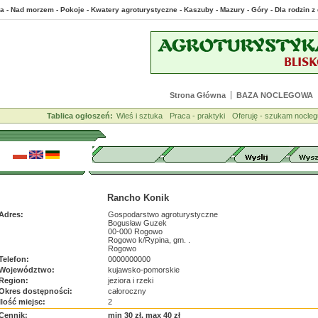
a - Nad morzem - Pokoje - Kwatery agroturystyczne - Kaszuby - Mazury - Góry - Dla rodzin
Strona Główna
BAZA NOCLEGOWA
Tablica ogłoszeń:
Wieś i sztuka
Praca - praktyki
Oferuję - szukam nocleg
Rancho Konik
Adres:
Gospodarstwo agroturystyczne
Bogusław Guzek
00-000 Rogowo
Rogowo k/Rypina, gm. .
Rogowo
Telefon:
0000000000
Województwo:
kujawsko-pomorskie
Region:
jeziora i rzeki
Okres dostępności:
całoroczny
Ilość miejsc:
2
Cennik:
min 30 zł, max 40 zł