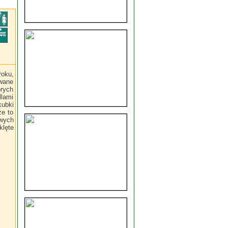
roku,
zwane
rych
llami
kubki
e to
swych
klęte