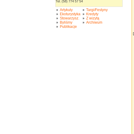
Tel. (58) 774 57 54
Artykuły
Targi/Festyny
»
»
Ekoturystyka
Kredyty
»
»
Stowarzysz.
Z wizytą
»
»
Byliśmy
Archiwum
»
»
Publikacje
»