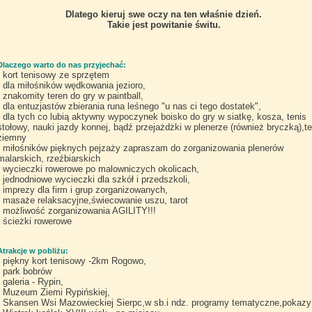
Dlatego kieruj swe oczy na ten właśnie dzień.
Takie jest powitanie świtu.
Dlaczego warto do nas przyjechać:
kort tenisowy ze sprzętem
dla miłośników wędkowania jezioro,
znakomity teren do gry w paintball,
dla entuzjastów zbierania runa leśnego "u nas ci tego dostatek",
dla tych co lubią aktywny wypoczynek boisko do gry w siatkę, kosza, tenis
stołowy, nauki jazdy konnej, bądź przejażdżki w plenerze (również bryczką),te
ziemny
miłośników pięknych pejzaży zapraszam do zorganizowania plenerów
malarskich, rzeźbiarskich
wycieczki rowerowe po malowniczych okolicach,
jednodniowe wycieczki dla szkół i przedszkoli,
imprezy dla firm i grup zorganizowanych,
masaże relaksacyjne,świecowanie uszu, tarot
możliwość zorganizowania AGILITY!!!
ścieżki rowerowe
Atrakcje w pobliżu:
piękny kort tenisowy -2km Rogowo,
park bobrów
galeria - Rypin,
Muzeum Ziemi Rypińskiej,
Skansen Wsi Mazowieckiej Sierpc,w sb.i ndz. programy tematyczne,pokazy