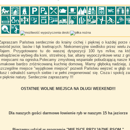
Zapraszam Państwa serdecznie do krainy cichej i pięknej o każdej porze 
pośród jezior, lasów i łąk kwitnących. Niekomercyjne siedlisko przez wielu 
Rajem. Przygotowano tu do waszej dyspozycji 100 tys m/kw, na któ
odnajdziecie wybieg dla koni, strzelnicę, bar, altany wypoczynkowe wraz z gri
i miejscami na ogniska.Polecamy zmysłową wspaniale pobudzającą nasze 
smakowe bardzo zróżnicowaną kuchnię domową. Mamy głęboką nadzieję, ż
szczególne miejsce "wyjątkowe miejsce" pozwoli Państwu wejrzeć w głąb 
dusz i odnaleźć samych siebie i w pełni zregenerować się. Cisza i spokój za
w pięknie natury. Serdecznie zapraszamy !!!
OSTATNIE WOLNE MIEJSCA NA DŁUGI WEEKEND!!!
Dla naszych gości darmowe łowienie ryb w naszym 15 ha jeziorze
Bierzemy udział w programie "MIEJSCE PRZYJAZNE PSOM."