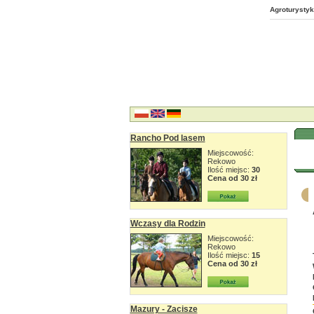
Agroturystyk
Rancho Pod lasem
Miejscowość:
Rekowo
Ilość miejsc:
30
Cena od 30 zł
Wczasy dla Rodzin
Miejscowość:
Rekowo
Ilość miejsc:
15
Cena od 30 zł
Mazury - Zacisze