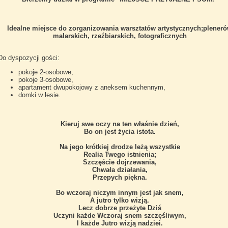
Idealne miejsce do zorganizowania warsztatów artystycznych;plener
malarskich, rzeźbiarskich, fotograficznych
Do dyspozycji gości:
pokoje 2-osobowe,
pokoje 3-osobowe,
apartament dwupokojowy z aneksem kuchennym,
domki w lesie.
Kieruj swe oczy na ten właśnie dzień,
Bo on jest życia istota.
Na jego krótkiej drodze leżą wszystkie
Realia Twego istnienia;
Szczęście dojrzewania,
Chwała działania,
Przepych piękna.
Bo wczoraj niczym innym jest jak snem,
A jutro tylko wizją.
Lecz dobrze przeżyte Dziś
Uczyni każde Wczoraj snem szczęśliwym,
I każde Jutro wizją nadziei.