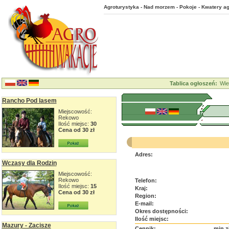
Agroturystyka - Nad morzem - Pokoje - Kwatery ag
Tablica ogłoszeń:
Wie
Rancho Pod lasem
Miejscowość:
Rekowo
Ilość miejsc:
30
Cena od 30 zł
Adres:
Wczasy dla Rodzin
Miejscowość:
Rekowo
Telefon:
Ilość miejsc:
15
Kraj:
Cena od 30 zł
Region:
E-mail:
Okres dostępności:
Ilość miejsc:
Mazury - Zacisze
Cennik:
min z