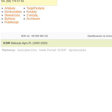
Tel. (58) 774 57 54
Artykuły
Targi/Festyny
»
»
Ekoturystyka
Kredyty
»
»
Stowarzysz.
Z wizytą
»
»
Byliśmy
Archiwum
»
»
Publikacje
»
BOK tel: +48 606 994 101
Opublikowane na strona
ICDR
Wakacje.Agro.PL (2000-2020)
Partnerzy:
Jastrzębia Góra
hotele Poznań
ECEAT
Agroturystyka