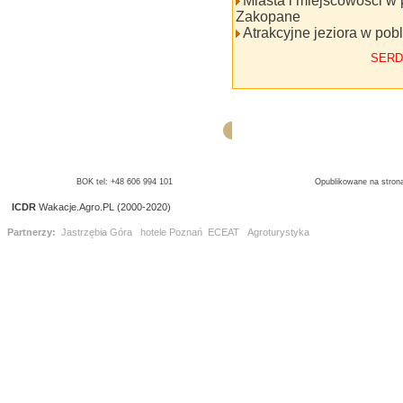
Miasta i miejscowości w 
Zakopane
Atrakcyjne jeziora w pob
SERD
BOK tel: +48 606 994 101
Opublikowane na strona
ICDR
Wakacje.Agro.PL (2000-2020)
Partnerzy:
Jastrzębia Góra
hotele Poznań
ECEAT
Agroturystyka