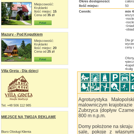
Okres dostępności:
całor
Miejscowość:
Ilość miejsc:
50
Kruklanki
Ilość miejsc:
15
Cennik:
min 4
Cena od
35 zł
wszys
-nocl
-nocl
-śniad
-obiad
Mazury - Pod Kogutkiem
Dla gr
Miejscowość:
wyciec
Kruklanki
ceny d
Ilość miejsc:
20
Cena od
25 zł
Ofert
•piecz
•kapel
•kulig
Villa Greta - Dla dzieci
Agroturystyka Małopols
malowniczym krajobrazie 
Tel. +48 506 112 985
Zubrzyca (dopływ Czarne
800 m n.p.m.
MIEJSCE NA TWOJĄ REKLAMĘ
Domy położone na skraju 
sale, pokoje z własnym
Biuro Obsługi Klienta