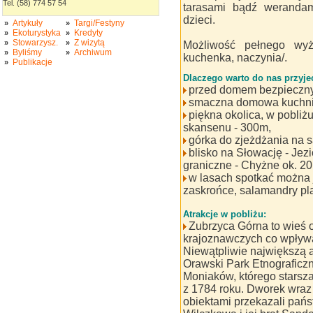
Tel. (58) 774 57 54
tarasami bądź werandam
dzieci.
Artykuły
Targi/Festyny
»
»
Ekoturystyka
Kredyty
»
»
Stowarzysz.
Z wizytą
»
»
Możliwość pełnego wyż
Byliśmy
Archiwum
»
»
kuchenka, naczynia/.
Publikacje
»
Dlaczego warto do nas przyje
przed domem bezpieczny
smaczna domowa kuchni
piękna okolica, w pobliżu
skansenu - 300m,
górka do zjeżdżania na 
blisko na Słowację - Jezi
graniczne - Chyżne ok. 20
w lasach spotkać można jel
zaskrońce, salamandry plam
Atrakcje w pobliżu:
Zubrzyca Górna to wieś o
krajoznawczych co wpływa 
Niewątpliwie największą a
Orawski Park Etnograficzn
Moniaków, którego starsz
z 1784 roku. Dworek wraz
obiektami przekazali pańs