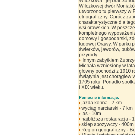
Wilczkowa i jej brat Sand
Wilczkowej dwór Moniaków
utworzono tu pierwszy w P
etnograficzny. Oprócz za
charakterystyczne dla teg
wsi orawskich. W poszcz
kompletnego wyposażenia 
domowy i gospodarski, zd
ludowej Orawy. W parku p
świerków, jaworów, buków,
przyrody.
Innym zabytkiem Zubrzyc
Michała wzniesiony w lata
główny pochodzi z 1910 ro
świątynia jest chorągiew
1705 roku. Ponadto spotka
i XIX wieku.
Pomocne informacje:
jazda konna - 2 km
wyciąg narciarski - 7 km
las - 10m
najbliższa restauracja - 
sklep spożywczy - 400m
Region geograficzny - B