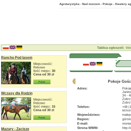
Agroturystyka - Nad morzem - Pokoje - Kwatery ag
Tablica ogłoszeń:
Wie
Rancho Pod lasem
Miejscowość:
Rekowo
Ilość miejsc:
30
Cena od 30 zł
Pokoje Gośc
Adres:
Pokoj
Janin
Wczasy dla Rodzin
34 - 
Zubrz
Miejscowość:
Zubrz
Rekowo
Ilość miejsc:
15
Telefon:
+48 (
Cena od 30 zł
tel.ko
Województwo:
małop
Region:
górski
E-mail:
monia
Strona WWW:
http:
Mazury - Zacisze