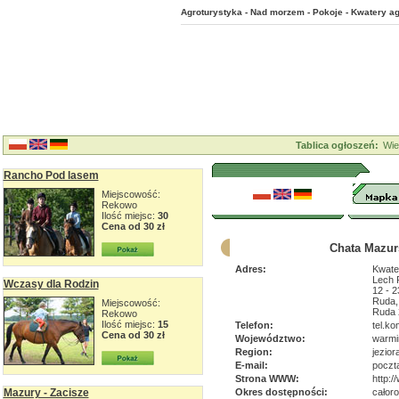
Agroturystyka - Nad morzem - Pokoje - Kwatery ag
Tablica ogłoszeń:
Wie
Rancho Pod lasem
Miejscowość:
Rekowo
Ilość miejsc:
30
Cena od 30 zł
Chata Mazur
Adres:
Kwate
Lech 
Wczasy dla Rodzin
12 - 2
Ruda, 
Miejscowość:
Ruda 
Rekowo
Ilość miejsc:
15
Telefon:
tel.k
Cena od 30 zł
Województwo:
warmi
Region:
jezior
E-mail:
poczt
Strona WWW:
http:/
Mazury - Zacisze
Okres dostępności:
całor