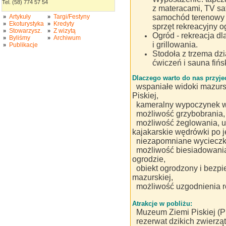
Tel. (58) 774 57 54
z materacami, TV sat
Artykuły
Targi/Festyny
samochód terenowy G
»
»
Ekoturystyka
Kredyty
»
»
sprzęt rekreacyjny 
Stowarzysz.
Z wizytą
»
»
Ogród - rekreacja dla
Byliśmy
Archiwum
»
»
i grillowania.
Publikacje
»
Stodoła z trzema dzia
ćwiczeń i sauna fińs
Dlaczego warto do nas przyje
wspaniałe widoki mazursk
Piskiej,
kameralny wypoczynek w
możliwość grzybobrania,
możliwość żeglowania, ur
kajakarskie wędrówki po j
niezapomniane wycieczki
możliwość biesiadowania
ogrodzie,
obiekt ogrodzony i bezpie
mazurskiej,
możliwość uzgodnienia ró
Atrakcje w pobliżu:
Muzeum Ziemi Piskiej (P
rezerwat dzikich zwierzą