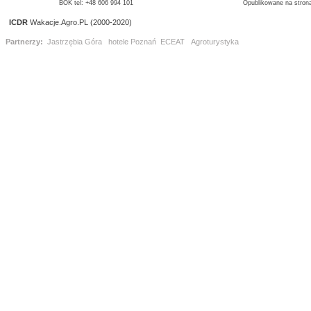
BOK tel: +48 606 994 101
Opublikowane na strona
ICDR
Wakacje.Agro.PL (2000-2020)
Partnerzy:
Jastrzębia Góra
hotele Poznań
ECEAT
Agroturystyka