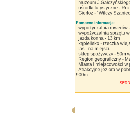
muzeum J.Gałczyńskiego 
ośrodki turystyczne - Ruc
Gierłoż - "Wilczy Szaniec
Pomocne informacje:
wypożyczalnia rowerów -
wypożyczalnia sprzętu w
jazda konna - 13 km
kąpielisko - rzeczka wiej
las - na miejscu
sklep spożywczy - 50m 
Region geograficzny - M
Miasta i miejscowości w 
Atrakcyjne jeziora w pobl
900m
SERD