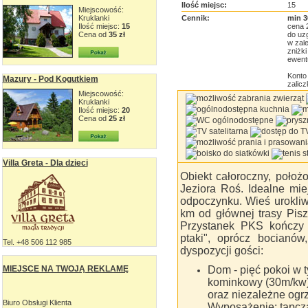
Ilość miejsc:
15
Miejscowość:
Kruklanki
Cennik:
min 3
Ilość miejsc:
15
cena 2
Cena od
35 zł
do uz
w zale
zniżki
ewent
Konto
Mazury - Pod Kogutkiem
zalic
Miejscowość:
Kruklanki
Ilość miejsc:
20
Cena od
25 zł
Villa Greta - Dla dzieci
Obiekt całoroczny, położ
Jeziora Roś. Idealne mie
odpoczynku. Wieś urokliw
km od głównej trasy Pisz
Przystanek PKS kończy 
ptaki", oprócz bocianów
Tel. +48 506 112 985
dyspozycji gości:
MIEJSCE NA TWOJĄ REKLAMĘ
Dom - pięć pokoi w t
kominkowy (30m/kw
oraz niezależne ogr
Biuro Obsługi Klienta
Wyposażenie: tapcza