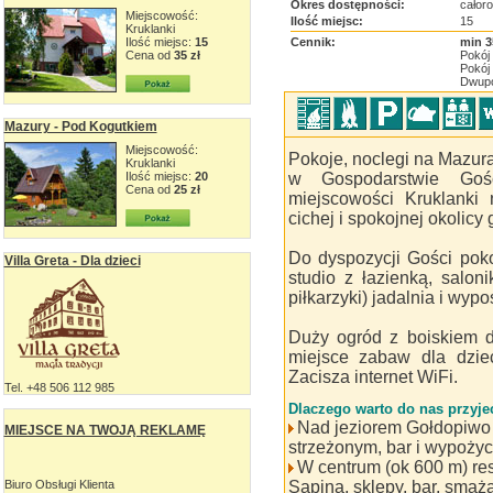
Okres dostępności:
całor
Miejscowość:
Ilość miejsc:
15
Kruklanki
Ilość miejsc:
15
Cennik:
min 3
Cena od
35 zł
Pokój 
Pokój 
Dwupok
Mazury - Pod Kogutkiem
Miejscowość:
Pokoje, noclegi na Mazu
Kruklanki
w Gospodarstwie Go
Ilość miejsc:
20
Cena od
25 zł
miejscowości Kruklanki
cichej i spokojnej okolic
Do dyspozycji Gości poko
Villa Greta - Dla dzieci
studio z łazienką, saloni
piłkarzyki) jadalnia i wyp
Duży ogród z boiskiem do
miejsce zabaw dla dziec
Zacisza internet WiFi.
Tel. +48 506 112 985
Dlaczego warto do nas przyje
Nad jeziorem Gołdopiwo 
MIEJSCE NA TWOJĄ REKLAMĘ
strzeżonym, bar i wypożyc
W centrum (ok 600 m) re
Biuro Obsługi Klienta
Sapiną, sklepy, bar, smaż