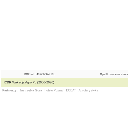
BOK tel: +48 606 994 101
Opublikowane na strona
ICDR
Wakacje.Agro.PL (2000-2020)
Partnerzy:
Jastrzębia Góra
hotele Poznań
ECEAT
Agroturystyka