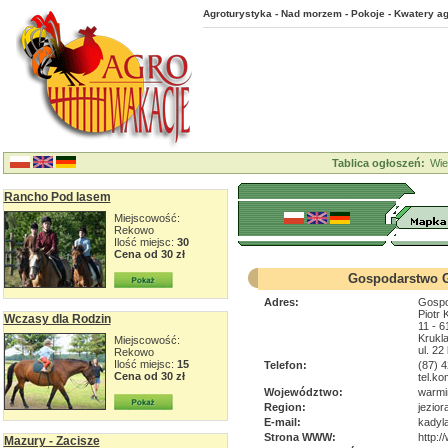
Agroturystyka - Nad morzem - Pokoje - Kwatery ag
Tablica ogłoszeń:
Wie
Rancho Pod lasem
Miejscowość:
Rekowo
Ilość miejsc:
30
Cena od 30 zł
Gospodarstwo G
Adres:
Gospo
Piotr 
Wczasy dla Rodzin
11 - 6
Krukla
Miejscowość:
ul. 22
Rekowo
Ilość miejsc:
15
Telefon:
(87) 4
Cena od 30 zł
tel.ko
Województwo:
warmi
Region:
jeziora
E-mail:
kadyl
Strona WWW:
http:/
Mazury - Zacisze