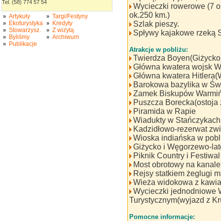
Tel. (58) 774 57 54
Wycieczki rowerowe (7 o
ok.250 km.)
Artykuły
Targi/Festyny
»
»
Ekoturystyka
Kredyty
Szlak pieszy.
»
»
Stowarzysz.
Z wizytą
»
»
Spływy kajakowe rzeką 
Byliśmy
Archiwum
»
»
Publikacje
»
Atrakcje w pobliżu:
Twierdza Boyen(Giżycko
Główna kwatera wojsk W
Główna kwatera Hitlera(
Barokowa bazylika w Świ
Zamek Biskupów Warmiń
Puszcza Borecka(ostoja 
Piramida w Rapie
Wiadukty w Stańczykach
Kadzidłowo-rezerwat zwi
Wioska indiańska w pobl
Giżycko i Węgorzewo-late
Piknik Country i Festiw
Most obrotowy na kanale
Rejsy statkiem żeglugi m
Wieża widokowa z kawia
Wycieczki jednodniowe W
Turystycznym(wyjazd z Kr
Pomocne informacje: