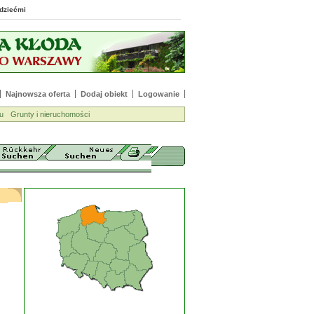
 z dziećmi
Najnowsza oferta
Dodaj obiekt
Logowanie
u
Grunty i nieruchomości