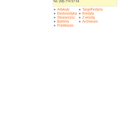
Tel. (58) 774 57 54
Artykuły
Targi/Festyny
»
»
Ekoturystyka
Kredyty
»
»
Stowarzysz.
Z wizytą
»
»
Byliśmy
Archiwum
»
»
Publikacje
»