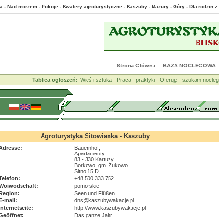
a - Nad morzem - Pokoje - Kwatery agroturystyczne - Kaszuby - Mazury - Góry - Dla rodzin
Strona Główna
BAZA NOCLEGOWA
Tablica ogłoszeń:
Wieś i sztuka
Praca - praktyki
Oferuję - szukam nocleg
Agroturystyka Sitowianka - Kaszuby
Adresse:
Bauernhof,
Apartamenty
83 - 330 Kartuzy
Borkowo, gm. Żukowo
Sitno 15 D
Telefon:
+48 500 333 752
Woiwodschaft:
pomorskie
Region:
Seen und Flüßen
E-mail:
dns@kaszubywakacje.pl
Internetseite:
http://www.kaszubywakacje.pl
Geöffnet:
Das ganze Jahr