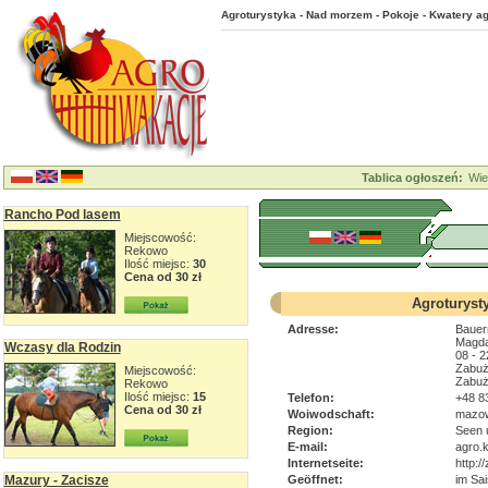
Agroturystyka - Nad morzem - Pokoje - Kwatery ag
Tablica ogłoszeń:
Wie
Rancho Pod lasem
Miejscowość:
Rekowo
Ilość miejsc:
30
Cena od 30 zł
Agroturyst
Adresse:
Bauer
Magda
Wczasy dla Rodzin
08 - 
Zabuż
Miejscowość:
Zabuż
Rekowo
Ilość miejsc:
15
Telefon:
+48 8
Cena od 30 zł
Woiwodschaft:
mazow
Region:
Seen 
E-mail:
agro.
Internetseite:
http:/
Mazury - Zacisze
Geöffnet:
im Sai