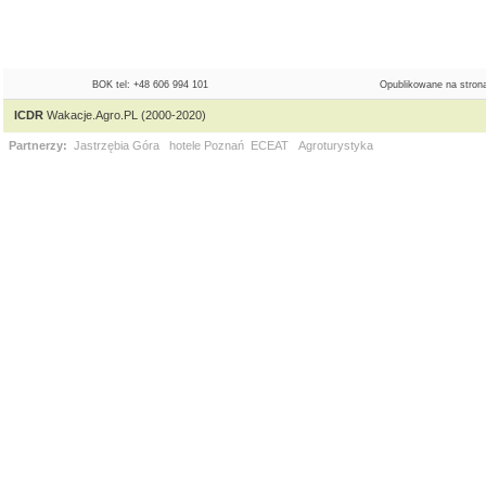
BOK tel: +48 606 994 101
Opublikowane na strona
ICDR
Wakacje.Agro.PL (2000-2020)
Partnerzy:
Jastrzębia Góra
hotele Poznań
ECEAT
Agroturystyka