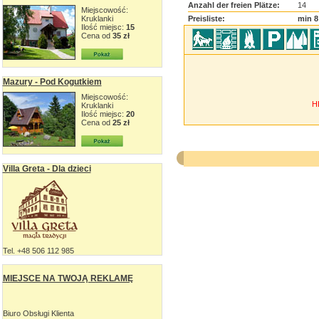
Anzahl der freien Plätze:
14
Miejscowość:
Kruklanki
Preisliste:
min 8
Ilość miejsc:
15
Cena od
35 zł
Mazury - Pod Kogutkiem
Miejscowość:
H
Kruklanki
Ilość miejsc:
20
Cena od
25 zł
Villa Greta - Dla dzieci
Tel. +48 506 112 985
MIEJSCE NA TWOJĄ REKLAMĘ
Biuro Obsługi Klienta