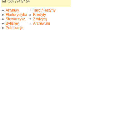
Tel. (58) 774 57 54
Artykuły
Targi/Festyny
»
»
Ekoturystyka
Kredyty
»
»
Stowarzysz.
Z wizytą
»
»
Byliśmy
Archiwum
»
»
Publikacje
»