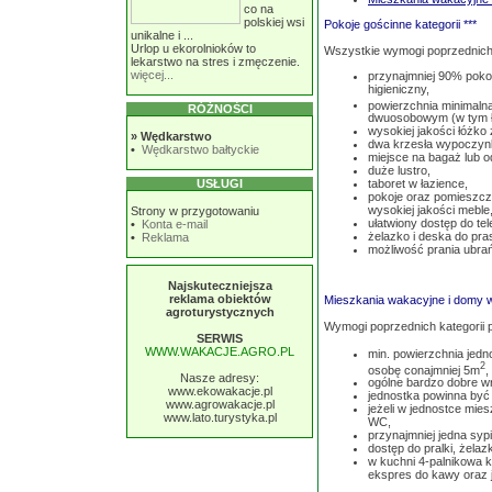
co na
polskiej wsi
Pokoje gościnne kategorii ***
unikalne i ...
Urlop u ekorolnioków to
Wszystkie wymogi poprzednich 
lekarstwo na stres i zmęczenie.
więcej...
przynajmniej 90% poko
higieniczny,
powierzchnia minimaln
RÓŻNOŚCI
dwuosobowym (w tym ł
wysokiej jakości łóżk
»
Wędkarstwo
dwa krzesła wypoczynk
•
Wędkarstwo bałtyckie
miejsce na bagaż lub o
duże lustro,
USŁUGI
taboret w łazience,
pokoje oraz pomieszc
wysokiej jakości meble, 
Strony w przygotowaniu
ułatwiony dostęp do tel
•
Konta e-mail
żelazko i deska do pra
•
Reklama
możliwość prania ubrań
Najskuteczniejsza
reklama obiektów
Mieszkania wakacyjne i domy w
agroturystycznych
Wymogi poprzednich kategorii p
SERWIS
WWW.WAKACJE.AGRO.PL
min. powierzchnia jedn
2
osobę conajmniej 5m
,
Nasze adresy:
ogólne bardzo dobre wr
www.ekowakacje.pl
jednostka powinna być 
www.agrowakacje.pl
jeżeli w jednostce mie
www.lato.turystyka.pl
WC,
przynajmniej jedna sypi
dostęp do pralki, żelaz
w kuchni 4-palnikowa 
ekspres do kawy oraz j