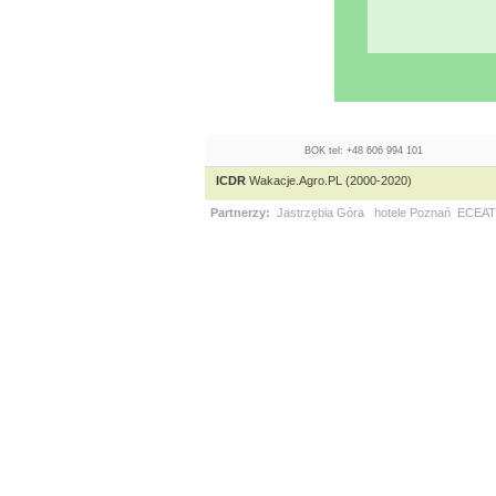
BOK tel: +48 606 994 101
ICDR
Wakacje.Agro.PL (2000-2020)
Partnerzy:
Jastrzębia Góra
hotele Poznań
ECEAT