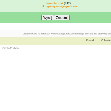
formularz.txt
(9 KB)
piktogramy wersja graficzna
Opublikowane na stronach www.wakacje.agro.pl informacje lub ceny nie stanowią of
Kontakt
O firmie
Agroturystyka