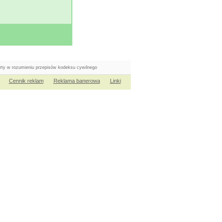
erty w rozumieniu przepisów kodeksu cywilnego
Cennik reklam
Reklama banerowa
Linki