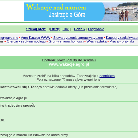
Szukaj ofert
| +
Ofertę
|
Linki
|
Cennik
|
Logowanie
turystyczne
•
Agro Katalog WWW
•
Stowarzyszenia agroturystyczne
•
Kategoryzacja kwate
zeń
»
Oferuję - szukam noclegu
•
Grunty i nieruchomości
•
Wieś i sztuka
•
Praca - praktyki
Dodanie nowej oferty do serwisu
www.wakacje.agro.pl
Można to zrobić na kilka sposobów. Zapoznaj się z
cennikiem
:
Pola oznaczone (*) muszą być wypełnione:
skontaktowali się z Tobą
w sprawie dodania oferty (lub przesłania formularza)
w.Wakacje.Agro.pl
i w tradycyjny sposób:
101
rześlij go e-mailem lub listownie na adres firmy.