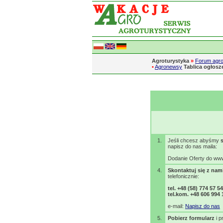
Agroturystyka
»
Forum agro
•
Agronewsy
Tablica ogłos
1.
Jeśli chcesz abyśmy
napisz do nas maila:
Dodanie Oferty do ww
4.
Skontaktuj się z nam
telefonicznie:
tel. +48 (58) 774 57 54
tel.kom. +48 606 994 
e-mail:
Napisz do nas
5.
Pobierz formularz
i p