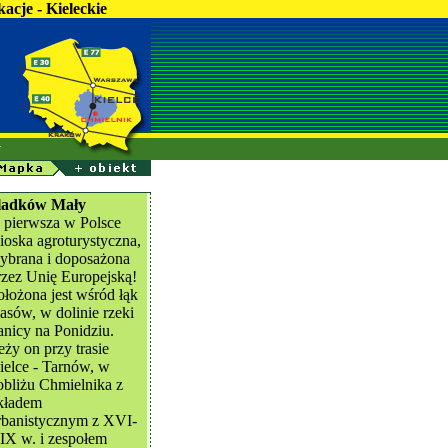
acje - Kieleckie
y
ladków Mały
o pierwsza w Polsce
ioska agroturystyczna,
ybrana i doposażona
rzez Unię Europejską!
ołożona jest wśród łąk
 lasów, w dolinie rzeki
anicy na Ponidziu.
eży on przy trasie
ielce - Tarnów, w
obliżu Chmielnika z
kładem
rbanistycznym z XVI-
IX w. i zespołem