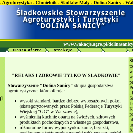
- Agroturystyka - Chmielnik - Śladków Mały - Dolina Sanicy - Wak
www.wakacje.agro.pl/dolinasanic
Ś
t
w
"RELAKS I ZDROWIE TYLKO W ŚLADKOWIE"
w
p
Stowarzyszenie "Dolina Sanicy"
skupia gospodarstwa
P
agroturystyczne, które oferują:
i
g]
S
wysoki standard, bardzo dobrze wyposażonych pokoi
L
(skategoryzowanych przez Polską Federacje Turystyki
K
Wiejskiej "GG" w Warszawie),
p
wyśmienitą kuchnię opartą na świeżych, zdrowych
u
produktach pochodzących z własnego gospodarstwa,
u
różnorodne formy wypoczynku: konie, bryczki,
X
wędkowanie (różnorodne gatunki ryb), spacery wśród