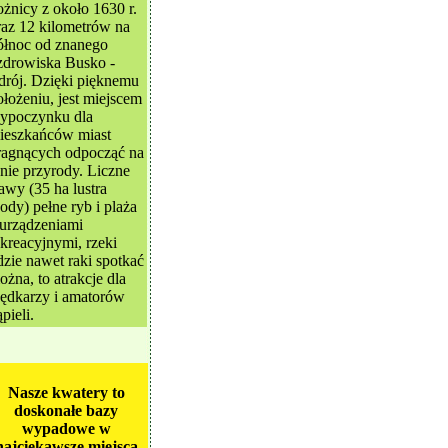
ożnicy z około 1630 r.
raz 12 kilometrów na
ółnoc od znanego
zdrowiska Busko -
drój. Dzięki pięknemu
ołożeniu, jest miejscem
ypoczynku dla
ieszkańców miast
ragnących odpocząć na
onie przyrody. Liczne
tawy (35 ha lustra
ody) pełne ryb i plaża
 urządzeniami
ekreacyjnymi, rzeki
dzie nawet raki spotkać
ożna, to atrakcje dla
ędkarzy i amatorów
pieli.
Nasze kwatery to
doskonałe bazy
wypadowe w
najciekawsze miejsca