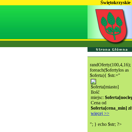
Świętokrzyskie 
randOferty(100,4,16);
foreach($ofertylos as
$oferta){ $str.="
$oferta[miasto]
Ilość
miejsc:
$oferta[nocle
Cena od
$oferta[cena_min] zł
więcej >>
"; } echo $str; ?>