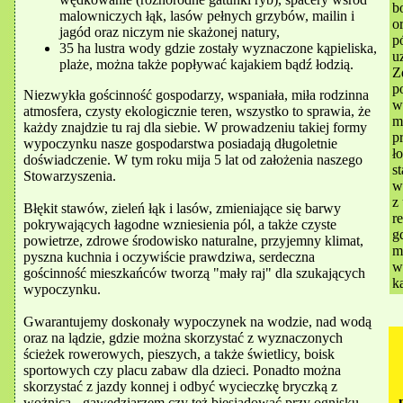
b
malowniczych łąk, lasów pełnych grzybów, mailin i
o
jagód oraz niczym nie skażonej natury,
p
35 ha lustra wody gdzie zostały wyznaczone kąpieliska,
u
plaże, można także popływać kajakiem bądź łodzią.
Z
p
Niezwykła gościnność gospodarzy, wspaniała, miła rodzinna
w
atmosfera, czysty ekologicznie teren, wszystko to sprawia, że
m
każdy znajdzie tu raj dla siebie. W prowadzeniu takiej formy
p
wypoczynku nasze gospodarstwa posiadają długoletnie
ł
doświadczenie. W tym roku mija 5 lat od założenia naszego
s
Stowarzyszenia.
w
z
Błękit stawów, zieleń łąk i lasów, zmieniające się barwy
r
pokrywających łagodne wzniesienia pól, a także czyste
g
powietrze, zdrowe środowisko naturalne, przyjemny klimat,
m
pyszna kuchnia i oczywiście prawdziwa, serdeczna
w
gościnność mieszkańców tworzą "mały raj" dla szukających
ką
wypoczynku.
Gwarantujemy doskonały wypoczynek na wodzie, nad wodą
oraz na lądzie, gdzie można skorzystać z wyznaczonych
ścieżek rowerowych, pieszych, a także świetlicy, boisk
sportowych czy placu zabaw dla dzieci. Ponadto można
skorzystać z jazdy konnej i odbyć wycieczkę bryczką z
wożnicą - gawędziarzem czy też biesiadować przy ognisku