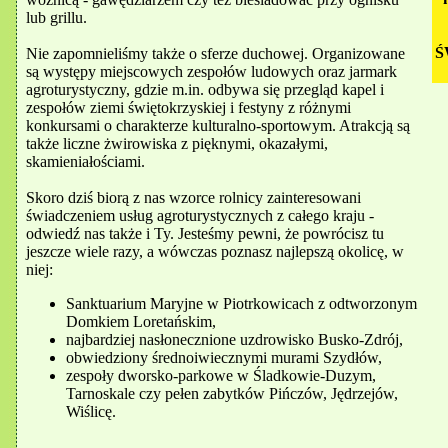
lub grillu.
Ś
Nie zapomnieliśmy także o sferze duchowej. Organizowane
są występy miejscowych zespołów ludowych oraz jarmark
agroturystyczny, gdzie m.in. odbywa się przegląd kapel i
zespołów ziemi świętokrzyskiej i festyny z różnymi
konkursami o charakterze kulturalno-sportowym. Atrakcją są
także liczne żwirowiska z pięknymi, okazałymi,
skamieniałościami.
Skoro dziś biorą z nas wzorce rolnicy zainteresowani
świadczeniem usług agroturystycznych z całego kraju -
odwiedź nas także i Ty. Jesteśmy pewni, że powrócisz tu
jeszcze wiele razy, a wówczas poznasz najlepszą okolicę, w
niej:
Sanktuarium Maryjne w Piotrkowicach z odtworzonym
Domkiem Loretańskim,
najbardziej nasłonecznione uzdrowisko Busko-Zdrój,
obwiedziony średnoiwiecznymi murami Szydłów,
zespoły dworsko-parkowe w Śladkowie-Duzym,
Tarnoskale czy pełen zabytków Pińczów, Jędrzejów,
Wiślicę.