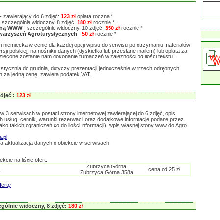
- zawierający do 6 zdjęć:
123 zł
opłata roczna *
 szczególnie widoczny, 8 zdjęć:
180 zł
rocznie *
roną WWW
- szczególnie widoczny, 10 zdjęć:
350 zł
rocznie *
warzyszeń Agroturystycznych
-
50 zł
rocznie *
i niemiecka w cenie dla każdej opcji wpisu do serwisu po otrzymaniu materiałów
ji polskiej) na nośniku danych (dyskietka lub przesłane mailem) lub opłata za
li zlecone zostanie nam dokonanie tłumaczeń w zależności od ilości tekstu.
od stycznia do grudnia, dotyczy prezentacji jednocześnie w trzech odrębnych
 za jedną cenę, zawiera podatek VAT.
djęć :
123 zł
w 3 serwisach w postaci strony internetowej zawierającej do 6 zdjęć, opis
ch usług, cennik, warunki rezerwacji oraz dodatkowe informacje podane przez
 jako takich ograniczeń co do ilości informacji), wpis własnej stony www do Agro
.pl
,
a aktualizacja danych o obiekcie w serwisach.
kcie na liście ofert:
Zubrzyca Górna
cena od 25 zł
y
Zubrzyca Górna 358a
fertę
ólnie widoczny, 8 zdjęć:
180 zł