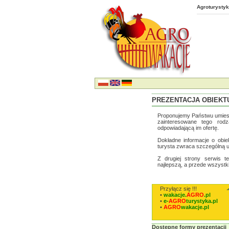
Agroturystyk
PREZENTACJA OBIEKT
Proponujemy Państwu umiesz
zainteresowane tego rod
odpowiadającą im ofertę.
Dokładne informacje o obiek
turysta zwraca szczególną 
Z drugiej strony serwis t
najlepszą, a przede wszystk
Przyłącz się !!!
•
wakacje.
AGRO
.pl
•
e-
AGRO
turystyka.pl
•
AGRO
wakacje.pl
Dostępne formy prezentacji