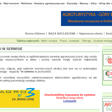
a - Nad morzem - Reklama - Kwatery agroturystyczne - Kaszuby - Mazury - Góry - Urlop dla
Strona Główna
BAZA NOCLEGOWA
Najnowsza oferta
Doda
Tablica ogłoszeń:
Wieś i sztuka
Praca - praktyki
Oferuję - szukam nocleg
U W SERWISIE
czenie swojej oferty w ogólnokrajowym serwisie agroturystycznym, aby osoby
zaju wypoczynkiem w łatwy i prosty sposób mogly wybrać najbardziej
cie, zdjęcia, opis walorów turystycznych okolicy jest tym na co potencjalny
uwagę - wyjazdy
"w ciemno
to przeszłość.
en umożliwia wszystkim zainteresowanym właścicielom agrobiznesu na jak
im pełną prezentację swojego obiektu.
Uruchomiliśmy logowanie do systemu
Modyfikuj swoją ofertę
ZA JEDNĄ CENĘ
Logowanie