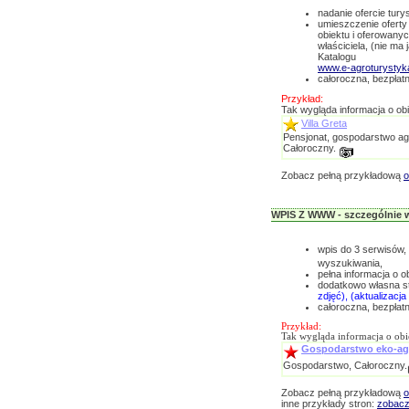
nadanie ofercie tury
umieszczenie oferty 
obiektu i oferowany
właściciela, (nie ma
Katalogu
www.e-agroturystyka
całoroczna, bezpłatn
Przykład:
Tak wygląda informacja o obi
Villa Greta
Pensjonat, gospodarstwo ag
Całoroczny.
Zobacz pełną przykładową
o
WPIS Z WWW - szczególnie w
wpis do 3 serwisów, 
wyszukiwania,
pełna informacja o o
dodatkowo własna s
zdjęć), (aktualizacj
całoroczna, bezpłatn
Przykład:
Tak wygląda informacja o obie
Gospodarstwo eko-ag
Gospodarstwo, Całoroczny.
Zobacz pełną przykładową
o
inne przykłady stron:
zobac