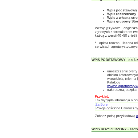
Wpis podstawowy
Wpis rozszerzony
-
Wpis z własną st
Wpis grupowy Sto
Wersje językowe - angielska 
zgodnych z formularzem (wers
każdą z wersji 40 -50 zł jeś
* - opłata roczna - liczona 
serwisach agroturystycznych
WPIS PODSTAWOWY - do 6 z
umieszczenie oferty 
obiektu i oferowany
właściciela, (nie ma
Katalogu
www.e-agroturystyka
całoroczna, bezpłatn
Przykład:
Tak wygląda informacja o obie
Za Borem
Pokoje gościnne Całoroczn
Zobacz pełną przykładową
o
WPIS ROZSZERZONY - szczeg