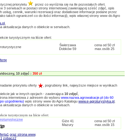
stycznej priorytetu
przez co wyróżnia się na tle pozostałych ofert.
w 3 serwisach w postaci strony internetowej zawierającej sześć zdjęć, opis
ch usług, cennik, warunki rezerwacji oraz dodatkowe informacje podane przez
 jako takich ograniczeń co do ilości informacji), wpis własnej strony www do Agro
.pl
,
a aktualizacja danych o obiekcie w serwisach.
ekcie turystycznym na liście ofert:
Świerzawa
cena od 50 zł
roturystyczne
Dobków 59
max.osób 25
fertę
idoczny, 10 zdjęć :
350 zł
nadanie priorytetu oferty
, pogrubiony link, najwyższe miejsce w wynikach
biekcie jak w innych opcjach - zawierająca
10 zdjęć
,
trona internetowa z adresem do wyboru
www.nazwa.agrowakacje.pl (do 60
a po uzgodnieniu)
wpis strony www do Agro Katalogu
www.e-agroturystyka.pl
,
a aktualizacja danych o obiekcie w serwisach.
kcie turystycznym na liście ofert:
roturystyczne
Giże 41
cena od 50 zł
Mazury
max.osób 15
ferta1
oraz strona www
.
z1
zobacz2