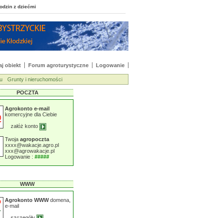
 rodzin z dziećmi
j obiekt
Forum agroturystyczne
Logowanie
u
Grunty i nieruchomości
POCZTA
Agrokonto e-mail
komercyjne dla Ciebie
załóż konto
Twoja
agropoczta
xxxx@wakacje.agro.pl
xxx@agrowakacje.pl
Logowanie :
#####
WWW
Agrokonto WWW
domena,
e-mail
szczegóły