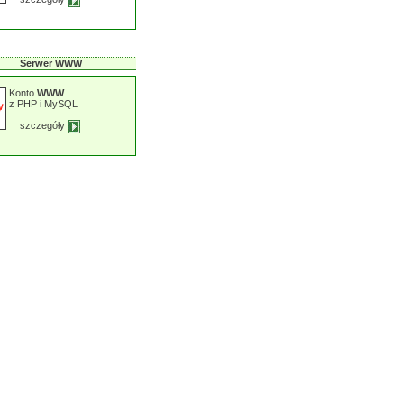
Serwer WWW
Konto
WWW
z PHP i MySQL
szczegóły