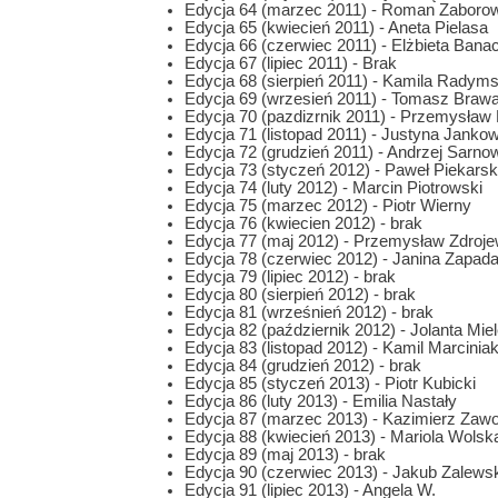
Edycja 64 (marzec 2011) - Roman Zaboro
Edycja 65 (kwiecień 2011) - Aneta Pielasa
Edycja 66 (czerwiec 2011) - Elżbieta Banac
Edycja 67 (lipiec 2011) - Brak
Edycja 68 (sierpień 2011) - Kamila Radym
Edycja 69 (wrzesień 2011) - Tomasz Brawa
Edycja 70 (pazdizrnik 2011) - Przemysław
Edycja 71 (listopad 2011) - Justyna Janko
Edycja 72 (grudzień 2011) - Andrzej Sarno
Edycja 73 (styczeń 2012) - Paweł Piekarsk
Edycja 74 (luty 2012) - Marcin Piotrowski
Edycja 75 (marzec 2012) - Piotr Wierny
Edycja 76 (kwiecien 2012) - brak
Edycja 77 (maj 2012) - Przemysław Zdroje
Edycja 78 (czerwiec 2012) - Janina Zapad
Edycja 79 (lipiec 2012) - brak
Edycja 80 (sierpień 2012) - brak
Edycja 81 (wrześnień 2012) - brak
Edycja 82 (październik 2012) - Jolanta Mie
Edycja 83 (listopad 2012) - Kamil Marcinia
Edycja 84 (grudzień 2012) - brak
Edycja 85 (styczeń 2013) - Piotr Kubicki
Edycja 86 (luty 2013) - Emilia Nastały
Edycja 87 (marzec 2013) - Kazimierz Zawo
Edycja 88 (kwiecień 2013) - Mariola Wolsk
Edycja 89 (maj 2013) - brak
Edycja 90 (czerwiec 2013) - Jakub Zalews
Edycja 91 (lipiec 2013) - Angela W.