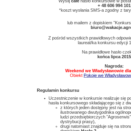
Wyślij
całe
hasło konkursowe w posta
+ 48 606 994 101
*koszt wysłania SMS-a zgodny z tary
lub mailem z dopiskiem "Konkurs
biuro@wakacje.agro
Z pośród wszystkich prawidłowych odpowi
laureat/ka konkursu edycji 11
Na prawidłowe hasło cz
końca lipca 2015
Nagroda:
Weekend we Władysławowie dla
Obiekt
Pokoje we Władysławowi
Regulamin konkursu
Uczestniczenie w konkursie realizuje się 
hasła konkursowego składającego się z d
z których jeden dostępny jest na st
ilustrowanego dwutygodnika ogólnopol
ludzi przedsiębiorczych "Agroserwis
dystrybucji prasy),
drugi natomiast znajduje się na stro
dopiskiem
Hasło 2
.