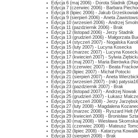
Edycja 6 (maj 2006) - Dorota Stadnik (Dług
Edycja 7 (czerwiec 2006) - Barbara Piecho
Edycja 8 (lipiec 2006) - Jakub Grześkowiak
Edycja 9 (sierpień 2006) - Aneta Zawistow
Edycja 10 (wrzesień 2006) - Andrzej Smol
Edycja 11 (pazdziernik 2006) - Brak
Edycja 12 (listopad 2006) - Jerzy Stadnik
Edycja 13 (grudzień 2006) - Małgorzata B
Edycja 14 (styczeń 2007) - Nogalska Karol
Edycja 15 (luty 2007) - Lucyna Kosecka
Edycja 16 (marzec 2007) - Lucyna Kosecka 
Edycja 17 (kwiecień 2007) - Sylwia Ziębick
Edycja 18 (maj 2007) - Maria Bierówka (N
Edycja 19 (czerwiec 2007) - Beata Fracko
Edycja 20 (lipiec 2007) - Michał Potocki
Edycja 21 (sierpień 2007) - Aneta Wierzbic
Edycja 22 (wrzesień 2007) - (nik) patysia1
Edycja 23 (pazdziernik 2007) - Brak
Edycja 24 (listopad 2007) - Andrzej Nowak
Edycja 25 (grudzień 2007) - Łukasz Malcz
Edycja 26 (styczeń 2008) - Jerzy Jarzębs
Edycja 27 (luty 2008) - Magdalena Kozane
Edycja 28 (marzec 2008) - Ryszard Helt (
Edycja 29 (kwiecień 2008) - Bronisław Szta
Edycja 30 (maj 2008) - Wiesława Skomska
Edycja 31 (czerwiec 2008) - Mateusz Tom
Edycja 32 (lipiec 2008) - Katarzyna Kowal
Edycja 33 (sierpień 2008) - Brak