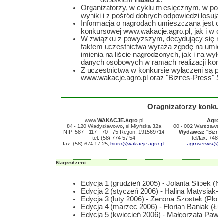
Organizatorzy, w cyklu miesięcznym, w poda
wyniki i z pośród dobrych odpowiedzi losują
Informacja o nagrodach umieszczana jest o
konkursowej www.wakacje.agro.pl, jak i w 
W związku z powyższym, decydujący się n
faktem uczestnictwa wyraża zgodę na umie
imienia na liście nagrodzonych, jak i na 
danych osobowych w ramach realizacji ko
Z uczestnictwa w konkursie wyłączeni są 
www.wakacje.agro.pl oraz "Biznes-Press" S
Oragnizatorzy konku
www.
WAKACJE.Agro
.pl
Agr
84 - 120 Władysławowo, ul.Młyńska 32a
00 - 002 Warszawa
NIP: 587 - 117 - 70 - 75 Regon: 191569714
Wydawca:
"Bizn
tel: (58) 774 57 54
tel/fax: +4
fax: (58) 674 17 25,
biuro@wakacje.agro.pl
agroserwis@a
Nagrodzeni
Edycja 1 (grudzień 2005) - Jolanta Slipek
Edycja 2 (styczeń 2006) - Halina Matysiak
Edycja 3 (luty 2006) - Zenona Szostek (Pł
Edycja 4 (marzec 2006) - Florian Baniak (Ł
Edycja 5 (kwiecień 2006) - Małgorzata Pa