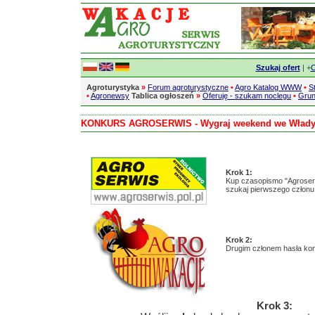
Szukaj ofert
| +
O
Agroturystyka
»
Forum agroturystyczne
•
Agro Katalog WWW
•
S
•
Agronewsy
Tablica ogłoszeń
»
Oferuję - szukam noclegu
•
Grun
KONKURS AGROSERWIS - Wygraj weekend we Włady
Krok 1:
Kup czasopismo "Agroserw
szukaj pierwszego człon
Krok 2:
Drugim członem hasła kon
Krok 3: