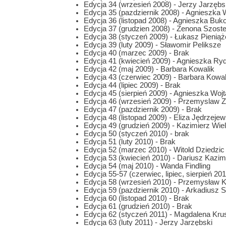
Edycja 34 (wrzesień 2008) - Jerzy Jarzęb
Edycja 35 (pazdziernik 2008) - Agnieszka 
Edycja 36 (listopad 2008) - Agnieszka Bu
Edycja 37 (grudzien 2008) - Zenona Szoste
Edycja 38 (styczeń 2009) - Łukasz Pieniąż
Edycja 39 (luty 2009) - Sławomir Peliksze
Edycja 40 (marzec 2009) - Brak
Edycja 41 (kwiecień 2009) - Agnieszka R
Edycja 42 (maj 2009) - Barbara Kowalik
Edycja 43 (czerwiec 2009) - Barbara Kowal
Edycja 44 (lipiec 2009) - Brak
Edycja 45 (sierpień 2009) - Agnieszka Woj
Edycja 46 (wrzesień 2009) - Przemyslaw Z
Edycja 47 (pazdziernik 2009) - Brak
Edycja 48 (listopad 2009) - Eliza Jędrzeje
Edycja 49 (grudzień 2009) - Kazimierz Wie
Edycja 50 (styczeń 2010) - brak
Edycja 51 (luty 2010) - Brak
Edycja 52 (marzec 2010) - Witold Dziedzic
Edycja 53 (kwiecień 2010) - Dariusz Kazim
Edycja 54 (maj 2010) - Wanda Findling
Edycja 55-57 (czerwiec, lipiec, sierpień 201
Edycja 58 (wrzesień 2010) - Przemysław 
Edycja 59 (pazdziernik 2010) - Arkadiusz S
Edycja 60 (listopad 2010) - Brak
Edycja 61 (grudzień 2010) - Brak
Edycja 62 (styczeń 2011) - Magdalena Kr
Edycja 63 (luty 2011) - Jerzy Jarzębski